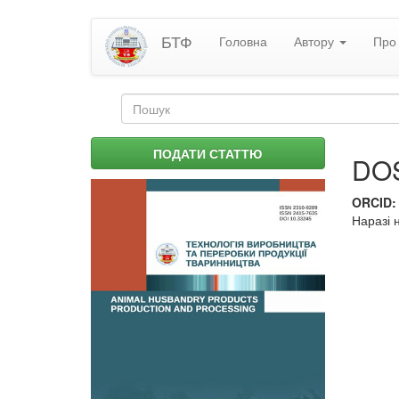
Перейти
БТФ
Головна
Автору
Про 
до
основного
матеріалу
Пошукова
форма
Пошук
ПОДАТИ СТАТТЮ
DO
ORCID
Наразі 