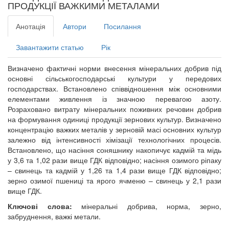
ПРОДУКЦІЇ ВАЖКИМИ МЕТАЛАМИ
Анотація
Автори
Посилання
Завантажити статью
Рік
Визначено фактичні норми внесення мінеральних добрив під
основні сільськогосподарські культури у передових
господарствах. Встановлено співвідношення між основними
елементами живлення із значною перевагою азоту.
Розраховано витрату мінеральних поживних речовин добрив
на формування одиниці продукції зернових культур. Визначено
концентрацію важких металів у зерновій масі основних культур
залежно від інтенсивності хімізації технологічних процесів.
Встановлено, що насіння соняшнику накопичує кадмій та мідь
у 3,6 та 1,02 рази вище ГДК відповідно; насіння озимого ріпаку
– свинець та кадмій у 1,26 та 1,4 рази вище ГДК відповідно;
зерно озимої пшениці та ярого ячменю – свинець у 2,1 рази
вище ГДК.
Ключові слова:
мінеральні добрива, норма, зерно,
забруднення, важкі метали.