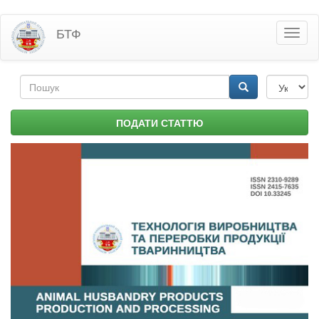
Перейти
БТФ
Toggl
до
naviga
основного
матеріалу
Пошукова
форма
Пошук
ПОДАТИ СТАТТЮ