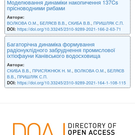
Моделювання динаміки накопичення 137Cs
прісноводними рибами
Автори:
ВОЛКОВА О.М.
,
БЕЛЯЄВ В.В.
,
СКИБА В.В.
,
ПРИШЛЯК С.П.
DOI:
https://doi.org/10.33245/2310-9289-2021-166-2-63-71
Багаторічна динаміка формування
радіонуклідного забруднення промислової
іхтіофауни Канівського водосховища
Автори:
СКИБА В.В.
,
ПРИСЯЖНЮК Н. М.
,
ВОЛКОВА О.М.
,
БЕЛЯЄВ
В.В.
,
ПРИШЛЯК С.П.
DOI:
https://doi.org/10.33245/2310-9289-2021-164-1-108-115