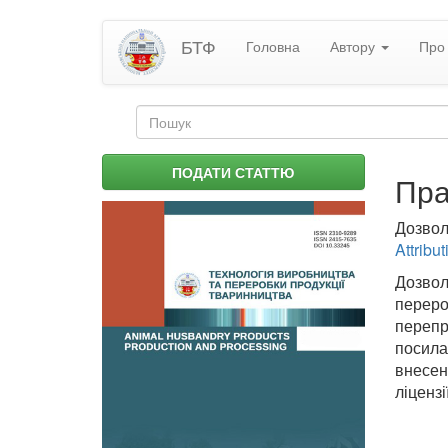
Перейти
БТФ
Головна
Автору
Про 
до
основного
матеріалу
Пошукова
форма
Пошук
ПОДАТИ СТАТТЮ
Пра
Дозвол
Attribu
Дозвол
переро
перепр
посила
внесен
ліценз