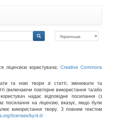
ся ліцензією користувача:
Creative Commons
ати та нові твори зі статті, змінювати та
тті (включаючи повторне використання та/або
користувач надає відповідне посилання (з
ає посилання на ліцензію, вказує, якщо були
валює використання твору. З повним текстом
.org/licenses/by/4.0/