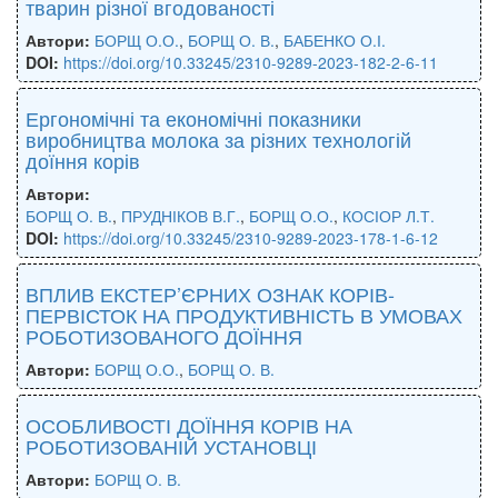
тварин різної вгодованості
Автори:
БОРЩ О.О.
,
БОРЩ О. В.
,
БАБЕНКО О.І.
DOI:
https://doi.org/10.33245/2310-9289-2023-182-2-6-11
Ергономічні та економічні показники
виробництва молока за різних технологій
доїння корів
Автори:
БОРЩ О. В.
,
ПРУДНІКОВ В.Г.
,
БОРЩ О.О.
,
КОСІОР Л.Т.
DOI:
https://doi.org/10.33245/2310-9289-2023-178-1-6-12
ВПЛИВ ЕКСТЕР’ЄРНИХ ОЗНАК КОРІВ-
ПЕРВІСТОК НА ПРОДУКТИВНІСТЬ В УМОВАХ
РОБОТИЗОВАНОГО ДОЇННЯ
Автори:
БОРЩ О.О.
,
БОРЩ О. В.
ОСОБЛИВОСТІ ДОЇННЯ КОРІВ НА
РОБОТИЗОВАНІЙ УСТАНОВЦІ
Автори:
БОРЩ О. В.