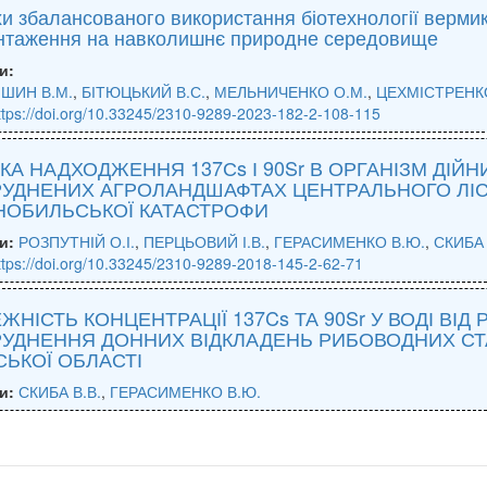
и збалансованого використання біотехнології верми
нтаження на навколишнє природне середовище
и:
ШИН В.М.
,
БІТЮЦЬКИЙ В.С.
,
МЕЛЬНИЧЕНКО О.М.
,
ЦЕХМІСТРЕНКО
ttps://doi.org/10.33245/2310-9289-2023-182-2-108-115
КА НАДХОДЖЕННЯ 137Сs І 90Sr В ОРГАНІЗМ ДІЙН
УДНЕНИХ АГРОЛАНДШАФТАХ ЦЕНТРАЛЬНОГО ЛІС
НОБИЛЬСЬКОЇ КАТАСТРОФИ
и:
РОЗПУТНІЙ О.І.
,
ПЕРЦЬОВИЙ І.В.
,
ГЕРАСИМЕНКО В.Ю.
,
СКИБА 
ttps://doi.org/10.33245/2310-9289-2018-145-2-62-71
ЖНІСТЬ КОНЦЕНТРАЦІЇ 137Cs ТА 90Sr У ВОДІ ВІД
РУДНЕННЯ ДОННИХ ВІДКЛАДЕНЬ РИБОВОДНИХ СТ
СЬКОЇ ОБЛАСТІ
и:
СКИБА В.В.
,
ГЕРАСИМЕНКО В.Ю.