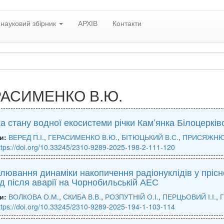
науковий збірник
АРХІВ
Контакти
РАСИМЕНКО В.Ю.
а стану водної екосистеми річки Кам’янка Білоцерківс
и:
ВЕРЕД П.І.
,
ГЕРАСИМЕНКО В.Ю.
,
БІТЮЦЬКИЙ В.С.
,
ПРИСЯЖНЮК
ttps://doi.org/10.33245/2310-9289-2025-198-2-111-120
ювання динаміки накопичення радіонуклідів у прісн
д після аварії на Чорнобильській АЕС
и:
ВОЛКОВА О.М.
,
СКИБА В.В.
,
РОЗПУТНІЙ О.І.
,
ПЕРЦЬОВИЙ І.І.
,
ttps://doi.org/10.33245/2310-9289-2025-194-1-103-114