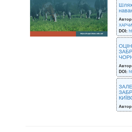
Шлях
нава
Автор
ХАРЧИ
DOI:
h
ОЦІН
ЗАБР
ЧОР
Автор
DOI:
h
ЗАЛЕ
ЗАБ
КИЇВ
Автор