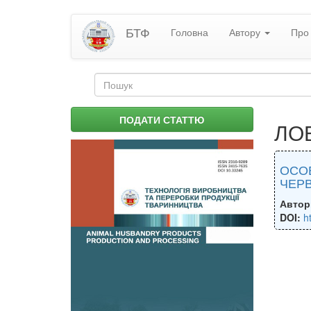
Перейти
БТФ
Головна
Автору
Про 
до
основного
матеріалу
Пошукова
форма
Пошук
ПОДАТИ СТАТТЮ
ЛОБ
ОСОБ
ЧЕР
Автор
DOI:
h