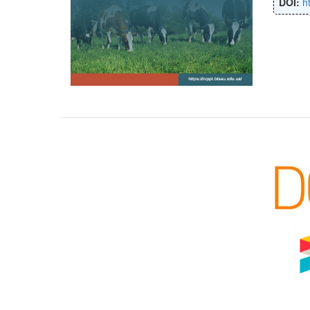
DOI:
h