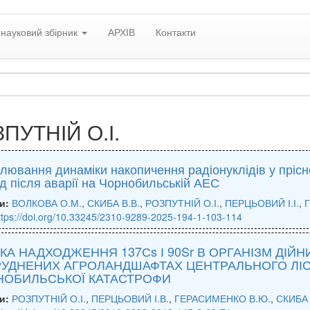
науковий збірник
АРХІВ
Контакти
ПУТНІЙ О.І.
ювання динаміки накопичення радіонуклідів у прісн
д після аварії на Чорнобильській АЕС
и:
ВОЛКОВА О.М.
,
СКИБА В.В.
,
РОЗПУТНІЙ О.І.
,
ПЕРЦЬОВИЙ І.І.
,
ttps://doi.org/10.33245/2310-9289-2025-194-1-103-114
КА НАДХОДЖЕННЯ 137Сs І 90Sr В ОРГАНІЗМ ДІЙН
УДНЕНИХ АГРОЛАНДШАФТАХ ЦЕНТРАЛЬНОГО ЛІС
НОБИЛЬСЬКОЇ КАТАСТРОФИ
и:
РОЗПУТНІЙ О.І.
,
ПЕРЦЬОВИЙ І.В.
,
ГЕРАСИМЕНКО В.Ю.
,
СКИБА 