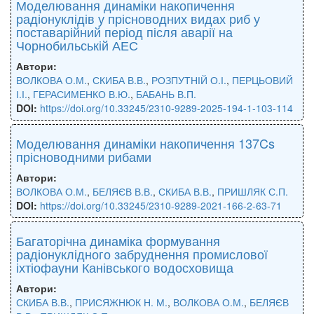
Моделювання динаміки накопичення
радіонуклідів у прісноводних видах риб у
поставарійний період після аварії на
Чорнобильській АЕС
Автори:
ВОЛКОВА О.М.
,
СКИБА В.В.
,
РОЗПУТНІЙ О.І.
,
ПЕРЦЬОВИЙ
І.І.
,
ГЕРАСИМЕНКО В.Ю.
,
БАБАНЬ В.П.
DOI:
https://doi.org/10.33245/2310-9289-2025-194-1-103-114
Моделювання динаміки накопичення 137Cs
прісноводними рибами
Автори:
ВОЛКОВА О.М.
,
БЕЛЯЄВ В.В.
,
СКИБА В.В.
,
ПРИШЛЯК С.П.
DOI:
https://doi.org/10.33245/2310-9289-2021-166-2-63-71
Багаторічна динаміка формування
радіонуклідного забруднення промислової
іхтіофауни Канівського водосховища
Автори:
СКИБА В.В.
,
ПРИСЯЖНЮК Н. М.
,
ВОЛКОВА О.М.
,
БЕЛЯЄВ