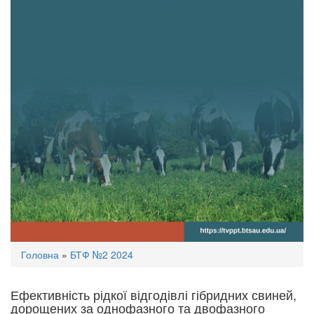
Ви
Головна
»
БТФ №2 2024
є
тут
Ефективність рідкої відгодівлі гібридних свиней,
дорощених за однофазного та двофазного