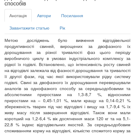
способів
Анотація
Автори
Посилання
Завантажити статью
Рік
Метою досліджень було вивчення відгодівельної
продуктивності свиней, вирощених за двофазного їх
дорощування за різної тривалості фаз цього періоду
виробничого циклу в умовах індустріального комплексу за
рідкої їх годівлі. Встановлено, що інтенсивність росту свиней
на відгодівлі залежала від фазності дорощування та тривалості
її другої фази, під час якої використовували рідку систему
годівлі. Свині за двофазного їх дорощування перевершували
аналогів за однофазного способу за середньодобовими та
абсолютними приростами на 1,3-8,7 %, відносними
приростами на – 0,45-1,01 %, мали кращу на 0,14-0,21 %
збереженість тварин під час відгодівлі і вищу на 1,7-9,4 % їх
живу масу після завершення відгодівлі. Також вони мали
коротший на 1,2-6,4 % вік досягнення маси 120 кг та на 5,1-
22,8 % індекс відгодівельних якостей. За середньодобовим
споживанням корму на відгодівлі, кількістю спожитого корму за