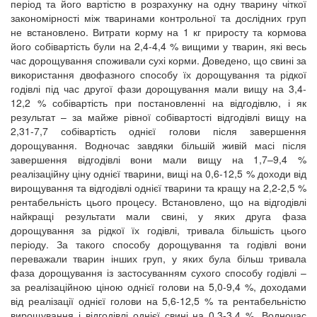
період та його вартістю в розрахунку на одну тварину чіткої
закономірності між тваринами контрольної та дослідних груп
не встановлено. Витрати корму на 1 кг приросту та кормова
його собівартість були на 2,4-4,4 % вищими у тварин, які весь
час дорощування споживали сухі корми. Доведено, що свині за
використання двофазного способу їх дорощування та рідкої
годівлі під час другої фази дорощування мали вищу на 3,4-
12,2 % собівартість при постановленні на відгодівлю, і як
результат – за майже рівної собівартості відгодівлі вищу на
2,31-7,7 собівартість однієї голови після завершення
дорощування. Водночас завдяки більшій живій масі після
завершення відгодівлі вони мали вищу на 1,7–9,4 %
реалізаційну ціну однієї тварини, вищі на 0,6-12,5 % доходи від
вирощування та відгодівлі однієї тварини та кращу на 2,2-2,5 %
рентабельність цього процесу. Встановлено, що на відгодівлі
найкращі результати мали свині, у яких друга фаза
дорощування за рідкої їх годівлі, тривала більшість цього
періоду. За такого способу дорощування та годівлі вони
переважали тварин інших груп, у яких була більш тривала
фаза дорощування із застосуванням сухого способу годівлі –
за реалізаційною ціною однієї голови на 5,0-9,4 %, доходами
від реалізації однієї голови на 5,6-12,5 % та рентабельністю
вирощування і відгодівлі однієї свині на 0,3-3,4 %. Водночас