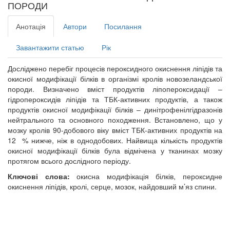
ПОРОДИ
Анотація
Автори
Посилання
Завантажити статью
Рік
Досліджено перебіг процесів пероксидного окиснення ліпідів та
окисної модифікації білків в організмі кролів новозеландської
породи. Визначено вміст продуктів ліпопероксидації –
гідропероксидів ліпідів та ТБК-активних продуктів, а також
продуктів окисної модифікації білків – динітрофенілгідразонів
нейтрального та основного походження. Встановлено, що у
мозку кролів 90-добового віку вміст ТБК-активних продуктів на
12 % нижче, ніж в однодобових. Найвища кількість продуктів
окисної модифікації білків була відмічена у тканинах мозку
протягом всього дослідного періоду.
Ключові слова:
окисна модифікація білків, пероксидне
окиснення ліпідів, кролі, серце, мозок, найдовший м’яз спини.