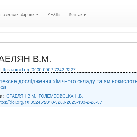
науковий збірник
АРХІВ
Контакти
АЕЛЯН В.М.
:
https://orcid.org/0000-0002-7242-3227
лексне дослідження хімічного складу та амінокислот
уса
и:
ІСРАЕЛЯН В.М.
,
ГОЛЕМБОВСЬКА Н.В.
ttps://doi.org/10.33245/2310-9289-2025-198-2-26-37