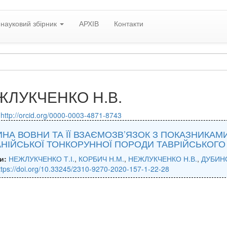
науковий збірник
АРХІВ
Контакти
ЖЛУКЧЕНКО Н.В.
:
http://orcid.org/0000-0003-4871-8743
НА ВОВНИ ТА ЇЇ ВЗАЄМОЗВ’ЯЗОК З ПОКАЗНИКАМ
НІЙСЬКОЇ ТОНКОРУННОЇ ПОРОДИ ТАВРІЙСЬКОГО
и:
НЕЖЛУКЧЕНКО Т.І.
,
КОРБИЧ Н.М.
,
НЕЖЛУКЧЕНКО Н.В.
,
ДУБИНС
ttps://doi.org/10.33245/2310-9270-2020-157-1-22-28