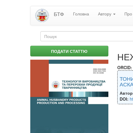
Перейти
БТФ
Головна
Автору
Про 
до
основного
матеріалу
Пошукова
форма
Пошук
ПОДАТИ СТАТТЮ
НЕ
ORCID
ТОНИ
АСКА
Автор
DOI:
h