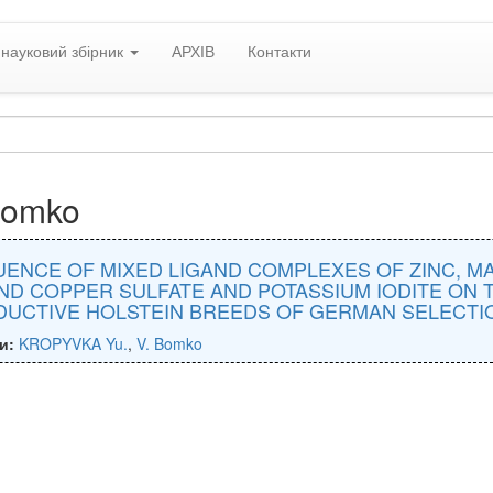
науковий збірник
АРХІВ
Контакти
Bomko
UENCE OF MIXED LIGAND COMPLEXES OF ZINC, M
ND COPPER SULFATE AND POTASSIUM IODITE ON T
UCTIVE HOLSTEIN BREEDS OF GERMAN SELECTI
и:
KROPYVKA Yu.
,
V. Bomko