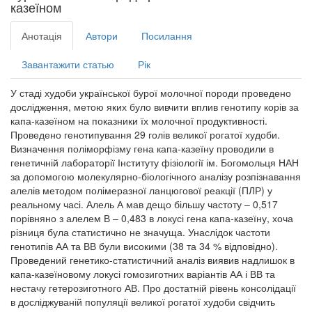
казеїном
Анотація
Автори
Посилання
Завантажити статью
Рік
У стаді худоби української бурої молочної породи проведено
дослідження, метою яких було вивчити вплив генотипу корів за
капа-казеїном на показники їх молочної продуктивності.
Проведено генотипування 29 голів великої рогатої худоби.
Визначення поліморфізму гена капа-казеїну проводили в
генетичній лабораторії Інституту фізіології ім. Богомольця НАН
за допомогою молекулярно-біологічного аналізу розпізнавання
алелів методом полімеразної ланцюгової реакції (ПЛР) у
реальному часі. Алель А мав дещо більшу частоту – 0,517
порівняно з алелем В – 0,483 в локусі гена капа-казеїну, хоча
різниця була статистично не значуща. Унаслідок частоти
генотипів АА та ВВ були високими (38 та 34 % відповідно).
Проведений генетико-статистичний аналіз виявив надлишок в
капа-казеїновому локусі гомозиготних варіантів АА і ВВ та
нестачу гетерозиготного АВ. Про достатній рівень консолідації
в досліджуваній популяції великої рогатої худоби свідчить