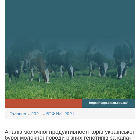
Ви
Головна
»
2021
»
БТФ №1 2021
є
тут
Аналіз молочної продуктивності корів української
бурої молочної породи різних генотипів за капа-