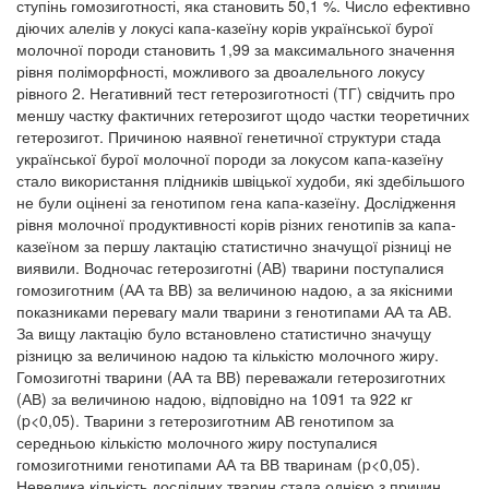
ступінь гомозиготності, яка становить 50,1 %. Число ефективно
діючих алелів у локусі капа-казеїну корів української бурої
молочної породи становить 1,99 за максимального значення
рівня поліморфності, можливого за двоалельного локусу
рівного 2. Негативний тест гетерозиготності (ТГ) свідчить про
меншу частку фактичних гетерозигот щодо частки теоретичних
гетерозигот. Причиною наявної генетичної структури стада
української бурої молочної породи за локусом капа-казеїну
стало використання плідників швіцької худоби, які здебільшого
не були оцінені за генотипом гена капа-казеїну. Дослідження
рівня молочної продуктивності корів різних генотипів за капа-
казеїном за першу лактацію статистично значущої різниці не
виявили. Водночас гетерозиготні (АВ) тварини поступалися
гомозиготним (АА та ВВ) за величиною надою, а за якісними
показниками перевагу мали тварини з генотипами АА та АВ.
За вищу лактацію було встановлено статистично значущу
різницю за величиною надою та кількістю молочного жиру.
Гомозиготні тварини (АА та ВВ) переважали гетерозиготних
(АВ) за величиною надою, відповідно на 1091 та 922 кг
(p<0,05). Тварини з гетерозиготним АВ генотипом за
середньою кількістю молочного жиру поступалися
гомозиготними генотипами АА та ВВ тваринам (p<0,05).
Невелика кількість дослідних тварин стала однією з причин