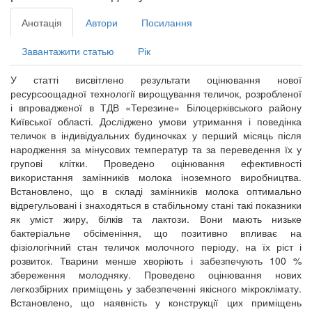
Анотація
Автори
Посилання
Завантажити статью
Рік
У статті висвітлено результати оцінювання нової
ресурсоощадної технології вирощування теличок, розробленої
і впровадженої в ТДВ «Терезине» Білоцерківського району
Київської області. Досліджено умови утримання і поведінка
теличок в індивідуальних будиночках у перший місяць після
народження за мінусових температур та за переведення їх у
групові клітки. Проведено оцінювання ефективності
використання замінників молока іноземного виробництва.
Встановлено, що в складі замінників молока оптимально
відрегульовані і знаходяться в стабільному стані такі показники
як уміст жиру, білків та лактози. Вони мають низьке
бактеріальне обсіменіння, що позитивно впливає на
фізіологічний стан теличок молочного періоду, на їх ріст і
розвиток. Тварини менше хворіють і забезпечують 100 %
збереження молодняку. Проведено оцінювання нових
легкозбірних приміщень у забезпеченні якісного мікроклімату.
Встановлено, що наявність у конструкції цих приміщень