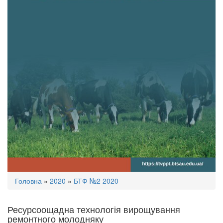
Ви
Головна
»
2020
»
БТФ №2 2020
є
тут
Ресурсоощадна технологія вирощування
ремонтного молодняку