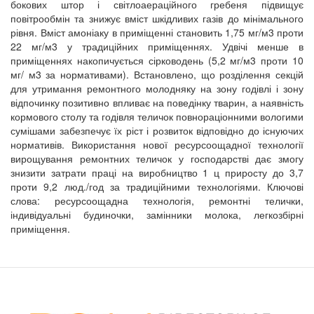
бокових штор і світлоаераційного гребеня підвищує
повітрообмін та знижує вміст шкідливих газів до мінімального
рівня. Вміст амоніаку в приміщенні становить 1,75 мг/м3 проти
22 мг/м3 у традиційних приміщеннях. Удвічі менше в
приміщеннях накопичується сірководень (5,2 мг/м3 проти 10
мг/ м3 за нормативами). Встановлено, що розділення секцій
для утримання ремонтного молодняку на зону годівлі і зону
відпочинку позитивно впливає на поведінку тварин, а наявність
кормового столу та годівля теличок повнораціонними вологими
сумішами забезпечує їх ріст і розвиток відповідно до існуючих
нормативів. Використання нової ресурсоощадної технології
вирощування ремонтних теличок у господарстві дає змогу
знизити затрати праці на виробництво 1 ц приросту до 3,7
проти 9,2 люд./год за традиційними технологіями. Ключові
слова: ресурсоощадна технологія, ремонтні телички,
індивідуальні будиночки, замінники молока, легкозбірні
приміщення.