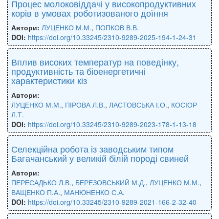
Процес молоковіддачі у високопродуктивних
корів в умовах роботизованого доїння
Автори:
ЛУЦЕНКО М.М.
,
ПОПКОВ В.В.
DOI:
https://doi.org/10.33245/2310-9289-2025-194-1-24-31
Вплив високих температур на поведінку,
продуктивність та біоенергетичні
характеристики кіз
Автори:
ЛУЦЕНКО М.М.
,
ПІРОВА Л.В.
,
ЛАСТОВСЬКА І.О.
,
КОСІОР
Л.Т.
DOI:
https://doi.org/10.33245/2310-9289-2023-178-1-13-18
Селекційна робота із заводським типом
Багачанський у великій білій породі свиней
Автори:
ПЕРЕСАДЬКО Л.В.
,
БЕРЕЗОВСЬКИЙ М.Д.
,
ЛУЦЕНКО М.М.
,
ВАЩЕНКО П.А.
,
МАНЮНЕНКО С.А.
DOI:
https://doi.org/10.33245/2310-9289-2021-166-2-32-40