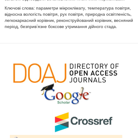
Ключові слова: параметри мікроклімату, температура повітря,
відносна вологість повітря, рух повітря, природна освітленість,
легкокаркасний корівник, реконструйований корівник, весняний
період, безприв’язне боксове утримання дійного стада.