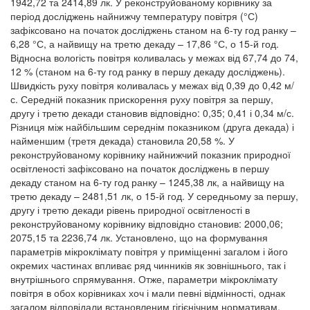
1942,72 та 2414,89 лк. У реконструйованому корівнику за
період досліджень найнижчу температуру повітря (°С)
зафіксовано на початок досліджень станом на 6-ту год ранку –
6,28 °С, а найвищу на третю декаду – 17,86 °С, о 15-й год.
Відносна вологість повітря коливалась у межах від 67,74 до 74,
12 % (станом на 6-ту год ранку в першу декаду досліджень).
Швидкість руху повітря коливалась у межах від 0,39 до 0,42 м/
с. Середній показник прискорення руху повітря за першу,
другу і третю декади становив відповідно: 0,35; 0,41 і 0,34 м/с.
Різниця між найбільшим середнім показником (друга декада) і
найменшим (третя декада) становила 20,58 %. У
реконструйованому корівнику найнижчий показник природної
освітленості зафіксовано на початок досліджень в першу
декаду станом на 6-ту год ранку – 1245,38 лк, а найвищу на
третю декаду – 2481,51 лк, о 15-й год. У середньому за першу,
другу і третю декади рівень природної освітленості в
реконструйованому корівнику відповідно становив: 2000,06;
2075,15 та 2236,74 лк. Установлено, що на формування
параметрів мікроклімату повітря у приміщенні загалом і його
окремих частинах впливає ряд чинників як зовнішнього, так і
внутрішнього спрямування. Отже, параметри мікроклімату
повітря в обох корівниках хоч і мали певні відмінності, однак
загалом відповідали встановленим гігієнічним нормативам.