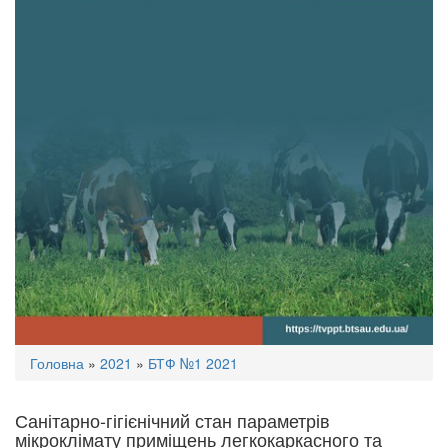
Ви
Головна
»
2021
»
БТФ №1 2021
є
тут
Санітарно-гігієнічний стан параметрів
мікроклімату приміщень легкокаркасного та