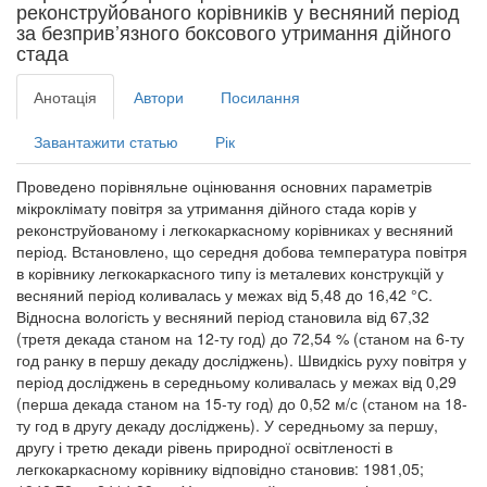
реконструйованого корівників у весняний період
за безприв’язного боксового утримання дійного
стада
Анотація
Автори
Посилання
Завантажити статью
Рік
Проведено порівняльне оцінювання основних параметрів
мікроклімату повітря за утримання дійного стада корів у
реконструйованому і легкокаркасному корівниках у весняний
період. Встановлено, що середня добова температура повітря
в корівнику легкокаркасного типу із металевих конструкцій у
весняний період коливалась у межах від 5,48 до 16,42 °С.
Відносна вологість у весняний період становила від 67,32
(третя декада станом на 12-ту год) до 72,54 % (станом на 6-ту
год ранку в першу декаду досліджень). Швидкісь руху повітря у
період досліджень в середньому коливалась у межах від 0,29
(перша декада станом на 15-ту год) до 0,52 м/с (станом на 18-
ту год в другу декаду досліджень). У середньому за першу,
другу і третю декади рівень природної освітленості в
легкокаркасному корівнику відповідно становив: 1981,05;