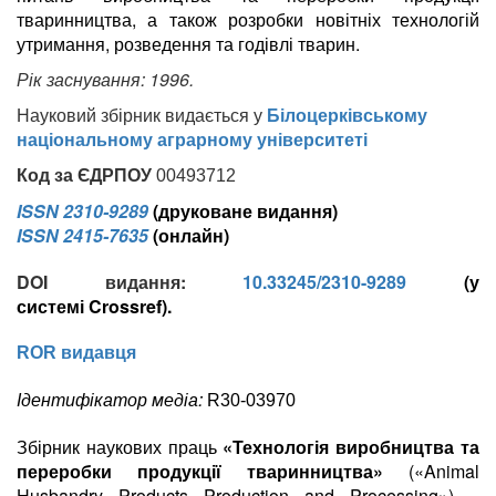
тваринництва, а також розробки новітніх технологій
утримання, розведення та годівлі тварин.
Рік заснування: 1996.
Науковий збірник видається у
Білоцерківському
національному аграрному університеті
Код за ЄДРПОУ
00493712
ISSN 2310-9289
(друковане видання)
ISSN 2415-7635
(онлайн)
DOI видання:
10.33245/2310-9289
(у
системі Crossref).
ROR видавця
Ідентифікатор медіа:
R30-03970
Збірник наукових праць
«Технологія виробництва та
переробки продукції тваринництва»
(«Animal
Husbandry Products Production and Processing») –