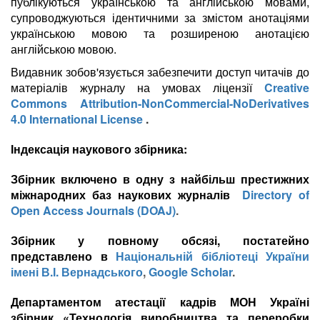
публікуються українською та англійською мовами,
супроводжуються ідентичними за змістом анотаціями
українською мовою та розширеною анотацією
англійською мовою.
Видавник зобов'язується забезпечити доступ читачів до
матеріалів журналу на умовах ліцензії
Creative
Commons Attribution-NonCommercial-NoDerivatives
4.0 International License
.
Індексація наукового збірника:
Збірник включено в одну з найбільш престижних
міжнародних баз наукових журналів
Directory of
Open Access Journals (DOAJ)
.
Збірник у повному обсязі, постатейно
представлено в
Національній бібліотеці України
імені В.І. Вернадського
,
Google Scholar
.
Департаментом атестації кадрів МОН Україні
збірник
«Технологія виробництва та переробки