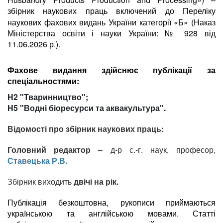
Переліку
збірник наукових праць включений до
наукових фахових видань України категорії «Б» (Наказ
Міністерства освіти і науки України: № 928 від
11.06.2026 р.).
Фахове видання здійснює публікації за
спеціальностями:
H2
"Тваринництво";
H5
"Водні біоресурси та аквакультура".
Відомості про збірник наукових праць:
Головний редактор
–
д-р с.-г. наук, професор,
Ставецька Р.В.
Збірник виходить
двічі на рік.
Публікація безкоштовна, рукописи приймаються
українською та англійською мовами. Статті