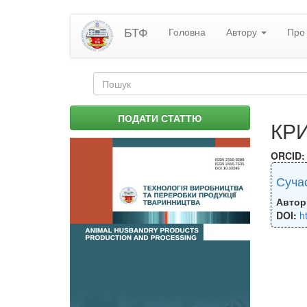
Перейти
БТФ
Головна
Автору
Про 
до
основного
матеріалу
Пошукова
форма
Пошук
ПОДАТИ СТАТТЮ
КРИ
ORCID
Сучас
Автор
DOI:
h