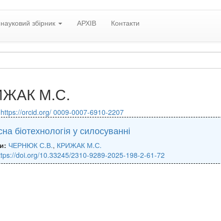
науковий збірник
АРХІВ
Контакти
ЖАК М.С.
:
https://orcid.org/ 0009-0007-6910-2207
на біотехнологія у силосуванні
и:
ЧЕРНЮК С.В.
,
КРИЖАК М.С.
ttps://doi.org/10.33245/2310-9289-2025-198-2-61-72