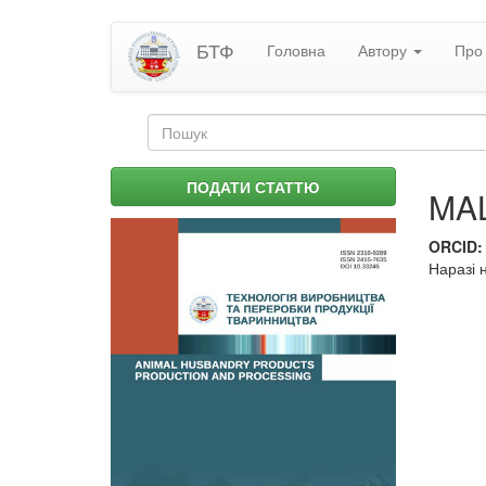
Перейти
БТФ
Головна
Автору
Про 
до
основного
матеріалу
Пошукова
форма
Пошук
ПОДАТИ СТАТТЮ
MAL
ORCID
Наразі 