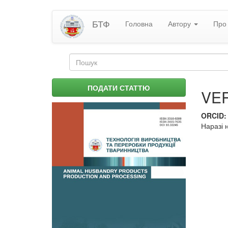
Перейти
БТФ
Головна
Автору
Про 
до
основного
матеріалу
Пошукова
форма
Пошук
ПОДАТИ СТАТТЮ
VE
ORCID
Наразі 