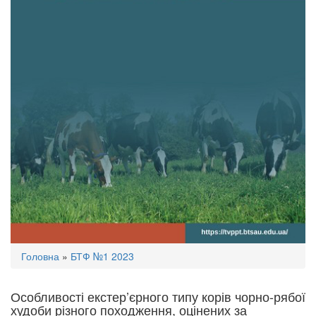
Ви
Головна
»
БТФ №1 2023
є
тут
Особливості екстер’єрного типу корів чорно-рябої
худоби різного походження, оцінених за