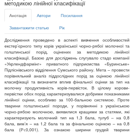
методикою лінійної класифікації
Анотація
Автори
Посилання
Завантажити статью
Рік
Дослідження проведено в аспекті вивчення особливостей
екстер’єрного типу корів української чорно-рябої молочної та
голштинської порід, оцінених за методикою лінійної
класифікації. Базою для досліджень слугувало стадо компанії
«Укрлендфармінг» приватного підприємства «Буринське»
Підліснівського відділення Сумського району. Мета – провести
порівняльний аналіз піддослідних порід за оцінкою лінійної
класифікації та визначити вплив фінальної оцінки за тип на
молочну продуктивність корів-первісток. В цілому корови-
первістки обох порід характеризувалися добрими показниками
лінійної оцінки, особливо за 100-бальною системою. Проте
тварини голштинської породи, у порівнянні з українською
чорно-рябою молочною, виявилися кращими за статями, які
характеризують молочний тип на 1,3 бала, тулуб – на 0,8
бала, вим’я – на 1,2 бала та за фінальною оцінкою – на 0,8
бала (Р<0,001). За ознакою ширини грудей тварини