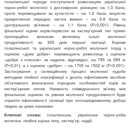
голштинської породи поступалися ровесницям української
чорно-рябої молочної з достовірною різницею на 1,3 бала,
проте перевищували за кутастістю – на 1,2 бала, міцністю
прикріплення передніх часток вимені – на 0,8 бала та
центральною зв’язкою – на 1,1 бала (Р<0,001). Рівень
фінальної оцінки корів-первісток за екстер’єрний тип прямо
пропорційно визначає величину їхньої молочної
продуктивності за 305 днів першої лактації. Корови
голштинської та української чорно-рябої молочної порід з
оцінкою «дуже добре» перевищують ровесниць з оцінкою
«добре з плюсом» за надоєм, відповідно, на 785 та 589 кг
(Р˂0,01), а з оцінкою «добре» – на 1705 та 1502 кг (Р˂0,001).
Застосування у селекційному процесі молочної худоби
методики лінійної класифікації є досить ефективним засобом
об’єктивного визначення породних особливостей корів за
екстер’єрним типом. Наявність співвідносного зв’язку між
фінальною оцінкою та рівнем молочної продуктивності буде
сприяти ефективності селекції при опосередкованому доборі
тварин за цими ознаками.
Ключові слова:
голштинська, українська чорно-ряба
молочна, лінійна оцінка типу, екстер’єр, надій.