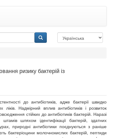
ювання ризику бактерій із
нтності до антибіотиків, адже бактерії швидко
 ліків. Надмірний вплив антибіотиків і розвиток
овсюдження стійких до антибіотиків бактерій. Наразі
 штамів шляхом ідентифікації бактерій, здатних
птурах, природні антибіотики поєднуються з раніше
ть бактеріоцини молочнокислих бактерій, пептиди