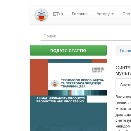
Перейти
БТФ
Головна
Автору
Про 
до
основного
матеріалу
Пошукова
форма
Пошук
Ви
ПОДАТИ СТАТТЮ
Голо
є
тут
Синтез
мульт
Анота
Значно
розвива
механіз
доклада
синтезу
невідом