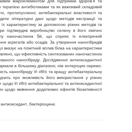
ливим мікроелементом для підтримки здоров’я та
 терапією антибіотиками та як важливий складовий
, протипухлинні, антибактеріальні властивості та
ити літературні дані щодо методів екстракції та
 їх характеристику за допомогою різних методів та
ури підтвердив виробництво селену в його хімічно
алу наночастинок Se, що сприяє їх електричній
ння агрегатів або осадів. За утворення наногібридів
що вказує на помітний вплив білка на характеристики
овлено, що ефективність синтезованих наночастинок
ованого наногібриду. Дослідження антиоксидантної
адикали в більшому діапазоні, ніж ентероцин окремо.
сть наногібриду in vitro та кращу антибактеріальну
дчить про можливість його використання у різних
е щодо in vitro антибактеріальної та антиоксидантної
нях щодо вивчення додаткових ефектів біоактивності
 антиоксидант, бактеріоцини.