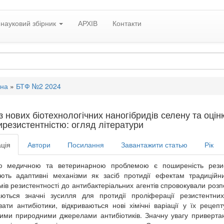
науковий збірник
АРХІВ
Контакти
вна
»
БТФ №2 2024
 нових біотехнологічних наногібридів селену та оцін
ирезистентністю: огляд літератури
ція
Автори
Посилання
Завантажити статью
Рік
ю медичною та ветеринарною проблемою є поширеність резисте
ють адаптивні механізми як засіб протидії ефектам традиційних
мів резистентності до антибактеріальних агентів спровокували розп
ються значні зусилля для протидії проліферації резистентних
вати антибіотики, відкриваються нові хімічні варіації у їх реце
ими природними джерелами антибіотиків. Значну увагу привертаю