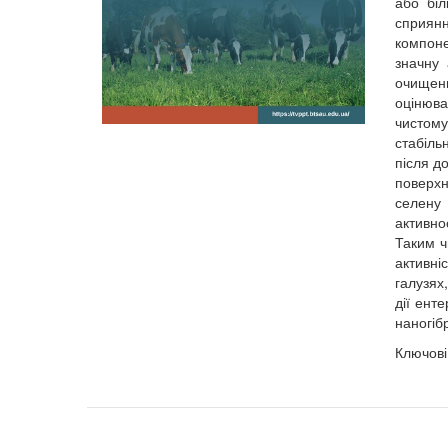
або біл
сприянн
компоне
значну 
очищенн
оцінюва
чистом
стабіль
після д
поверхн
селену 
активно
Таким ч
активні
галузях,
дії ент
наногіб
Ключові