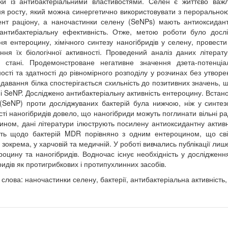
ки із антибактеріальними властивостями. Селен є життєво важ
я росту, який можна синергетично використовувати з пероральною
нт раціону, а наночастинки селену (SeNPs) мають антиоксидантні
антибактеріальну ефективність. Отже, метою роботи було дослід
я ентероцину, хімічного синтезу наногібридів у селену, провести
ння їх біологічної активності. Проведений аналіз даних літерат
у стані. Продемонстроване негативне значення дзета-потенці
ності та здатності до рівномірного розподілу у розчинах без утворе
одавання білка спостерігається схильність до позитивних значень, 
і SeNP. Досліджено антибактеріальну активність ентероцину. Встан
(SeNP) проти досліджуваних бактерій була нижчою, ніж у синтез
сті наногібридів довело, що наногібриди можуть поглинати вільні р
ином, дані літератури ілюструють посилену антиоксидантну активні
сть щодо бактерій MDR порівняно з одним ентероцином, що сві
 зокрема, у харчовій та медичній. У роботі вивчались публікації лиш
ероцину та наногібридів. Водночас існує необхідність у досліджен
ридів як протигрибкових і протипухлинних засобів.
 слова: наночастинки селену, бактерії, антибактеріальна активність,