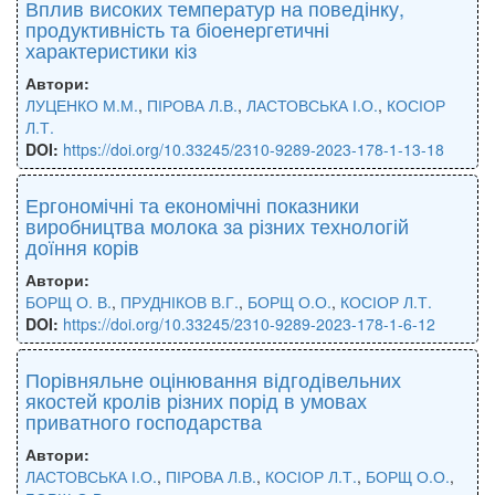
Вплив високих температур на поведінку,
продуктивність та біоенергетичні
характеристики кіз
Автори:
ЛУЦЕНКО М.М.
,
ПІРОВА Л.В.
,
ЛАСТОВСЬКА І.О.
,
КОСІОР
Л.Т.
DOI:
https://doi.org/10.33245/2310-9289-2023-178-1-13-18
Ергономічні та економічні показники
виробництва молока за різних технологій
доїння корів
Автори:
БОРЩ О. В.
,
ПРУДНІКОВ В.Г.
,
БОРЩ О.О.
,
КОСІОР Л.Т.
DOI:
https://doi.org/10.33245/2310-9289-2023-178-1-6-12
Порівняльне оцінювання відгодівельних
якостей кролів різних порід в умовах
приватного господарства
Автори:
ЛАСТОВСЬКА І.О.
,
ПІРОВА Л.В.
,
КОСІОР Л.Т.
,
БОРЩ О.О.
,