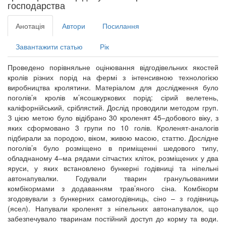
господарства
Анотація
Автори
Посилання
Завантажити статью
Рік
Проведено порівняльне оцінювання відгодівельних якостей
кролів різних порід на фермі з інтенсивною технологією
виробництва кролятини. Матеріалом для дослідження було
поголів’я кролів м’ясошкуркових порід: сірий велетень,
каліфорнійський, сріблястий. Дослід проводили методом груп.
З цією метою було відібрано 30 кроленят 45–добового віку, з
яких сформовано 3 групи по 10 голів. Кроленят-аналогів
підбирали за породою, віком, живою масою, статтю. Дослідне
поголів’я було розміщено в приміщенні шедового типу,
обладнаному 4–ма рядами сітчастих кліток, розміщених у два
яруси, у яких встановлено бункерні годівниці та ніпельні
автонапувалки. Годували тварин гранульованими
комбікормами з додаванням трав’яного сіна. Комбікорм
згодовували з бункерних самогодівниць, сіно – з годівниць
(ясел). Напували кроленят з ніпельних автонапувалок, що
забезпечувало тваринам постійний доступ до корму та води.