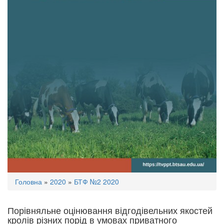
Ви
Головна
»
2020
»
БТФ №2 2020
є
тут
Порівняльне оцінювання відгодівельних якостей
кролів різних порід в умовах приватного