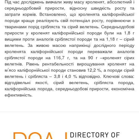
Під час досліджень вивчали живу масу кроленят, абсолютний і
середньодобовий прирости, відносну швидкість росту та
затрати кормів. Встановлено, що кроленята каліфорнійської
породи краще реалізують свій потенціал росту, порівнюючи з
тваринами порід срібляста та сірий велетень. Середньодобові
прирости у кроленят каліфорнійської породи були на 1,8 г
вищими проти аналогів сріблястої породи та на 1,18 г – сірий
велетень. За живою масою наприкінці дослідного періоду
кроленята каліфорнійської породи переважали аналогів
сріблястої породи на 116,7 г, та на 90 г –кроленят сірих
велетнів. Рівень рентабельності вирощування кроленят на
м’ясо каліфорнійської породи становив 12,2 %, а породи сірий
велетень і срібляста – 3,8 і 4,0 % відповідно. Ключові слова:
відгодівельні якості, сірий велетень, срібляста порода,
каліфорнійська порода, середньодобові прирости, економічна
ефективність.