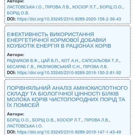
Автори:
ЛАСТОВСЬКА І.О.
,
ПІРОВА Л.В.
,
КОСІОР Л.Т.
,
БОРЩ О.О.
,
БОРЩ О.В.
DOI:
https://doi.org/10.33245/2310-9289-2020-158-2-36-43
ЕФЕКТИВНІСТЬ ВИКОРИСТАННЯ
ЕНЕРГЕТИЧНОЇ КОРМОВОЇ ДОБАВКИ
КОУБІОТІК ЕНЕРГІЯ В РАЦІОНАХ КОРІВ
Автори:
РАДЧИКОВ В.Ф.
,
ЦАЙ В.П.
,
КОТ А.Н.
,
САПСАЛЬОВА Т.Л.
,
БЕСАРАБ Г.В.
,
РАЗУМОВСЬКИЙ С.Н.
,
ПІРОВА Л.В.
DOI:
https://doi.org/10.33245/2310-9289-2019-150-2-81-92
ПОРІВНЯЛЬНИЙ АНАЛІЗ АМІНОКИСЛОТНОГО
СКЛАДУ ТА БІОЛОГІЧНОЇ ЦІННОСТІ БІЛКІВ
МОЛОКА КОРІВ ЧИСТОПОРОДНИХ ПОРІД ТА
ЇХ ПОМІСЕЙ
Автори:
БОРЩ О.О.
,
БОРЩ О.В.
,
КОСІОР Л.Т.
,
ПІРОВА Л.В.
,
ЛАСТОВСЬКА І.О.
DOI:
https://doi.org/10.33245/2310-9289-2019-147-1-43-49