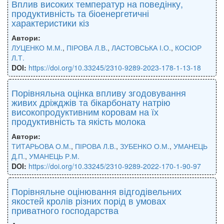
Вплив високих температур на поведінку,
продуктивність та біоенергетичні
характеристики кіз
Автори:
ЛУЦЕНКО М.М.
,
ПІРОВА Л.В.
,
ЛАСТОВСЬКА І.О.
,
КОСІОР
Л.Т.
DOI:
https://doi.org/10.33245/2310-9289-2023-178-1-13-18
Порівняльна оцінка впливу згодовування
живих дріжджів та бікарбонату натрію
високопродуктивним коровам на їх
продуктивність та якість молока
Автори:
ТИТАРЬОВА О.М.
,
ПІРОВА Л.В.
,
ЗУБЕНКО О.М.
,
УМАНЕЦЬ
Д.П.
,
УМАНЕЦЬ Р.М.
DOI:
https://doi.org/10.33245/2310-9289-2022-170-1-90-97
Порівняльне оцінювання відгодівельних
якостей кролів різних порід в умовах
приватного господарства