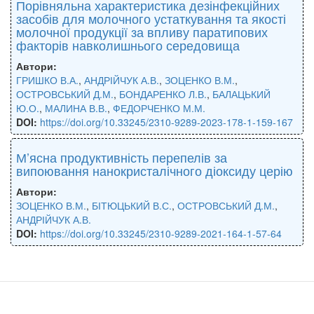
Порівняльна характеристика дезінфекційних
засобів для молочного устаткування та якості
молочної продукції за впливу паратипових
факторів навколишнього середовища
Автори:
ГРИШКО В.А.
,
АНДРІЙЧУК А.В.
,
ЗОЦЕНКО В.М.
,
ОСТРОВСЬКИЙ Д.М.
,
БОНДАРЕНКО Л.В.
,
БАЛАЦЬКИЙ
Ю.О.
,
МАЛИНА В.В.
,
ФЕДОРЧЕНКО М.М.
DOI:
https://doi.org/10.33245/2310-9289-2023-178-1-159-167
М’ясна продуктивність перепелів за
випоювання нанокристалічного діоксиду церію
Автори:
ЗОЦЕНКО В.М.
,
БІТЮЦЬКИЙ В.С.
,
ОСТРОВСЬКИЙ Д.М.
,
АНДРІЙЧУК А.В.
DOI:
https://doi.org/10.33245/2310-9289-2021-164-1-57-64