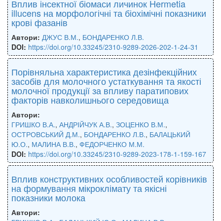
Вплив інсектної біомаси личинок Hermetia
illucens на морфологічні та біохімічні показники
крові фазанів
Автори:
ДЖУС В.М.
,
БОНДАРЕНКО Л.В.
DOI:
https://doi.org/10.33245/2310-9289-2026-202-1-24-31
Порівняльна характеристика дезінфекційних
засобів для молочного устаткування та якості
молочної продукції за впливу паратипових
факторів навколишнього середовища
Автори:
ГРИШКО В.А.
,
АНДРІЙЧУК А.В.
,
ЗОЦЕНКО В.М.
,
ОСТРОВСЬКИЙ Д.М.
,
БОНДАРЕНКО Л.В.
,
БАЛАЦЬКИЙ
Ю.О.
,
МАЛИНА В.В.
,
ФЕДОРЧЕНКО М.М.
DOI:
https://doi.org/10.33245/2310-9289-2023-178-1-159-167
Вплив конструктивних особливостей корівників
на формування мікроклімату та якісні
показники молока
Автори: