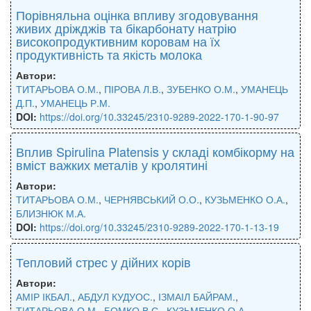
Порівняльна оцінка впливу згодовування
живих дріжджів та бікарбонату натрію
високопродуктивним коровам на їх
продуктивність та якість молока
Автори:
ТИТАРЬОВА О.М.
,
ПІРОВА Л.В.
,
ЗУБЕНКО О.М.
,
УМАНЕЦЬ
Д.П.
,
УМАНЕЦЬ Р.М.
DOI:
https://doi.org/10.33245/2310-9289-2022-170-1-90-97
Вплив Spirulina Platensis у складі комбікорму на
вміст важких металів у кролятині
Автори:
ТИТАРЬОВА О.М.
,
ЧЕРНЯВСЬКИЙ О.О.
,
КУЗЬМЕНКО О.А.
,
БЛИЗНЮК М.А.
DOI:
https://doi.org/10.33245/2310-9289-2022-170-1-13-19
Тепловий стрес у дійних корів
Автори:
АМІР ІКБАЛ.
,
АБДУЛ КУДУОС.
,
ІЗМАІЛ БАЙРАМ.
,
ТИТАРЬОВА О.М.
,
БОМКО В.С.
,
КУЗЬМЕНКО О.А.
,