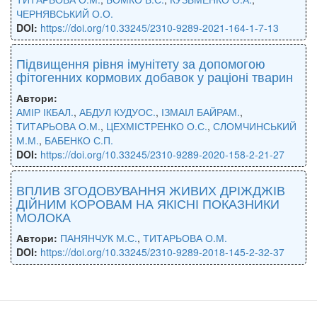
ЧЕРНЯВСЬКИЙ О.О.
DOI:
https://doi.org/10.33245/2310-9289-2021-164-1-7-13
Підвищення рівня імунітету за допомогою
фітогенних кормових добавок у раціоні тварин
Автори:
АМІР ІКБАЛ.
,
АБДУЛ КУДУОС.
,
ІЗМАІЛ БАЙРАМ.
,
ТИТАРЬОВА О.М.
,
ЦЕХМІСТРЕНКО О.С.
,
СЛОМЧИНСЬКИЙ
М.М.
,
БАБЕНКО С.П.
DOI:
https://doi.org/10.33245/2310-9289-2020-158-2-21-27
ВПЛИВ ЗГОДОВУВАННЯ ЖИВИХ ДРІЖДЖІВ
ДІЙНИМ КОРОВАМ НА ЯКІСНІ ПОКАЗНИКИ
МОЛОКА
Автори:
ПАНЯНЧУК М.С.
,
ТИТАРЬОВА О.М.
DOI:
https://doi.org/10.33245/2310-9289-2018-145-2-32-37