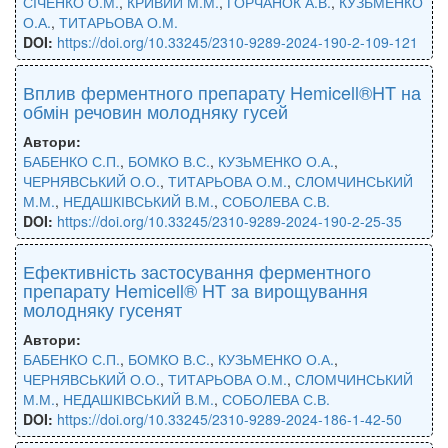
СІЧЕНКО О.М.
,
КРИВИЙ М.М.
,
ГОРЧАНОК А.В.
,
КУЗЬМЕНКО
О.А.
,
ТИТАРЬОВА О.М.
DOI:
https://doi.org/10.33245/2310-9289-2024-190-2-109-121
Вплив ферментного препарату Hemicell®HT на
обмін речовин молодняку гусей
Автори:
БАБЕНКО С.П.
,
БОМКО В.С.
,
КУЗЬМЕНКО О.А.
,
ЧЕРНЯВСЬКИЙ О.О.
,
ТИТАРЬОВА О.М.
,
СЛОМЧИНСЬКИЙ
М.М.
,
НЕДАШКІВСЬКИЙ В.М.
,
СОБОЛЕВА С.В.
DOI:
https://doi.org/10.33245/2310-9289-2024-190-2-25-35
Ефективність застосування ферментного
препарату Hemicell® HT за вирощування
молодняку гусенят
Автори:
БАБЕНКО С.П.
,
БОМКО В.С.
,
КУЗЬМЕНКО О.А.
,
ЧЕРНЯВСЬКИЙ О.О.
,
ТИТАРЬОВА О.М.
,
СЛОМЧИНСЬКИЙ
М.М.
,
НЕДАШКІВСЬКИЙ В.М.
,
СОБОЛЕВА С.В.
DOI:
https://doi.org/10.33245/2310-9289-2024-186-1-42-50