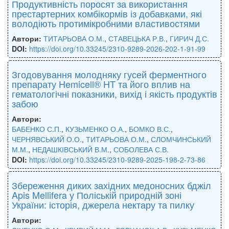
Продуктивність поросят за використання
престартерних комбікормів із добавками, які
володіють протимікробними властивостями
Автори:
ТИТАРЬОВА О.М.
,
СТАВЕЦЬКА Р.В.
,
ГИРИЧ Д.С.
DOI:
https://doi.org/10.33245/2310-9289-2026-202-1-91-99
Згодовування молодняку гусей ферментного
препарату Hemicell® HT та його вплив на
гематологічні показники, вихід і якість продуктів
забою
Автори:
БАБЕНКО С.П.
,
КУЗЬМЕНКО О.А.
,
БОМКО В.С.
,
ЧЕРНЯВСЬКИЙ О.О.
,
ТИТАРЬОВА О.М.
,
СЛОМЧИНСЬКИЙ
М.М.
,
НЕДАШКІВСЬКИЙ В.М.
,
СОБОЛЕВА С.В.
DOI:
https://doi.org/10.33245/2310-9289-2025-198-2-73-86
Збереження диких західних медоносних бджіл
Apis Mellifera у Поліській природній зоні
України: історія, джерела нектару та пилку
Автори: