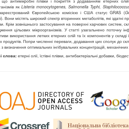
 що антимікробні плівки і покриття з додаванням етерних олі
ганізмів як
Listeria monocytogenes, Salmonella Typhi, Staphilococc
зареєстрований Європейською комісією і США статус GRAS (
G
). Вони містять широкий спектр вторинних метаболітів, які здатні пр
яви. Крім зовнішнього застосування на поверхні харчових систем, с
ження цільових мікроорганізмів. У статті узагальнено поточну і
тиви використання летких етерних олій та їх компонентів у складі 
х продуктів. Попри численні переваги, додавання цих сполук до скл
 з визначення оптимальних інгібувальних концентрацій, механічних
і слова:
етерні олії, їстівні плівки, антибактеріальні добавки, біоде