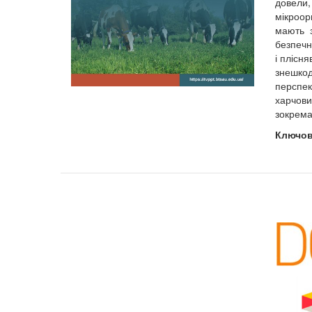
довели,
мікроор
мають 
безпечні
і плісн
знешкод
перспек
харчови
зокрема
Ключов