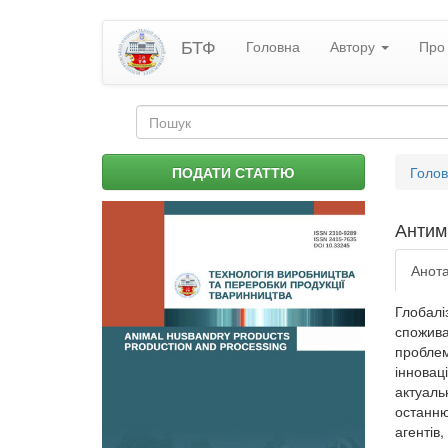
Перейти
БТФ
Головна
Автору
Про 
до
основного
матеріалу
Пошукова
форма
Пошук
Ви
ПОДАТИ СТАТТЮ
Голо
є
тут
Антимі
Анота
Глобалі
спожива
пробле
інновац
актуаль
останню
агентів