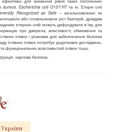
й ефективні для зниження рівня таких патогенних
us aureus, Escherichia coli O157:H7
та ін. Етерні олії
enerally Recognized as Safe
– загальновизнані як
игнічувати або сповільнювати ріст бактерій, дріжджів
кладники етерних олій можуть дифундувати в їжу для
нформацію про джерела, властивості, обмеження та
їстівних плівок і упаковки для забезпечення безпеки
аду їстівних плівок потребує додаткових досліджень,
 та функціональних властивостей плівок тощо.
струкція, харчова безпека.