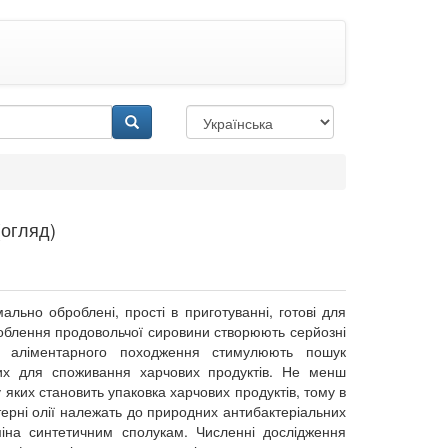
(огляд)
льно оброблені, прості в приготуванні, готові для
облення продовольчої сировини створюють серйозні
ь аліментарного походження стимулюють пошук
ових для споживання харчових продуктів. Не менш
у яких становить упаковка харчових продуктів, тому в
Етерні олії належать до природних антибактеріальних
аміна синтетичним сполукам. Численні дослідження