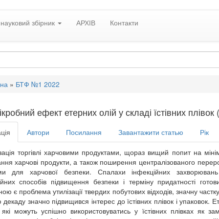
науковий збірник
АРХІВ
Контакти
вна
»
БТФ №1 2022
кробний ефект етерних олій у складі їстівних плівок 
ція
Автори
Посилання
Завантажити статью
Рік
зація торгівлі харчовими продуктами, щораз вищий попит на мініма
ння харчові продукти, а також поширення централізованого перер
ми для харчової безпеки. Спалахи інфекційних захворюван
ійних способів підвищення безпеки і терміну придатності гот
ною є проблема утилізації твердих побутових відходів, значну частк
 декаду значно підвищився інтерес до їстівних плівок і упаковок. 
, які можуть успішно використовуватись у їстівних плівках як з