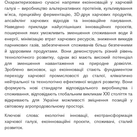
Охарактеризовано сучасні напрями екоінновацій у харчовій
галузі ‒ виробництво альтернативних протеїнів, культивування
м’яса, прецизійну ферментацію, 3D-друк харчових продуктів,
апсайклінг харчових відходів та інноваційне пакування.
Наведено приклади найуспішніших інноваційних проєктів,
поширення яких уможливить зменшення споживання води й
енергії, мінімізацію втрат харчових ресурсів, зниження викидів
парникових газів, забезпечення споживачів більш безпечними
й здоровими продуктами. Вони демонструють різний рівень
технологічного розвитку, однак всі мають високий потенціал
для зменшення навантаження на природне довкілля.
Зроблено висновок, що екоінновації стають фундаментом
переходу харчової промисловості до сталої, кліматично
нейтральної та технологічно ефективної моделі розвитку. Вони
формують нові стандарти відповідального виробництва і
споживання, відповідають глобальним викликам XXI століття та
відкривають для України можливості зміцнення позицій у
світовому агропродовольчому просторі.
Ключові слова: екологічні інновації, екотрансформація
харчової галузі, екоінноваційні проєкти, споживачі, сталий
розвиток.