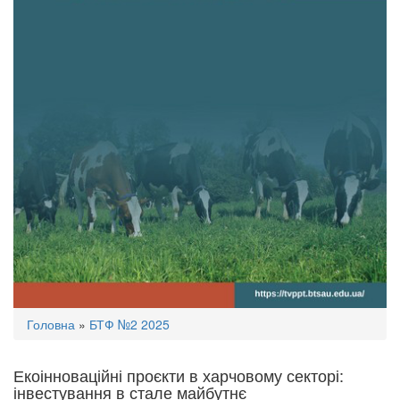
Ви
Головна
»
БТФ №2 2025
є
тут
Екоінноваційні проєкти в харчовому секторі:
інвестування в стале майбутнє