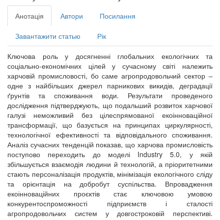
Анотація
Автори
Посилання
Завантажити статью
Рік
Ключова роль у досягненні глобальних екологічних та
соціально-економічних цілей у сучасному світі належить
харчовій промисловості, бо саме агропродовольчий сектор ‒
одне з найбільших джерел парникових викидів, деградації
ґрунтів та споживання води. Результати проведеного
дослідження підтверджують, що подальший розвиток харчової
галузі неможливий без цілеспрямованої екоінноваційної
трансформації, що базується на принципах циркулярності,
технологічної ефективності та відповідального споживання.
Аналіз сучасних тенденцій показав, що харчова промисловість
поступово переходить до моделі Industry 5.0, у якій
збільшується взаємодія людини й технологій, а пріоритетними
стають персоналізація продуктів, мінімізація екологічного сліду
та орієнтація на добробут суспільства. Впровадження
екоінноваційних проєктів стає ключовою умовою
конкурентоспроможності підприємств і сталості
агропродовольчих систем у довгостроковій перспективі.