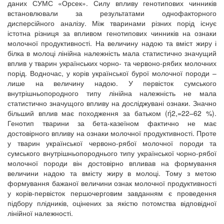
даних СУМС «Орсек». Силу впливу генотипових чинників
встановлювали за результатами однофакторного
дисперсійного аналізу. Між тваринами різних порід існує
істотна різниця за впливом генотипових чинників на ознаки
молочної продуктивності. На величину надою та вміст жиру і
білка в молоці лінійна належність мала статистично значущий
вплив у тварин українських чорно- та червоно-рябих молочних
порід. Водночас, у корів української бурої молочної породи –
лише на величину надою. У первісток сумського
внутрішньопородного типу лінійна належність не мала
статистично значущого впливу на досліджувані ознаки. Значно
більший вплив має походження за батьком (ή2,=22–62 %).
Генотип тварини за бета-казеїном фактично не має
достовірного впливу на ознаки молочної продуктивності. Проте
у тварин української червоно-рябої молочної породи та
сумського внутрішньопороднього типу української чорно-рябої
молочної породи він достовірно впливав на формування
величини надою та вмісту жиру в молоці. Тому з метою
формування бажаної величини ознак молочної продуктивності
у корів-первісток першочерговим завданням є проведення
підбору плідників, оцінених за якістю потомства відповідної
лінійної належності.