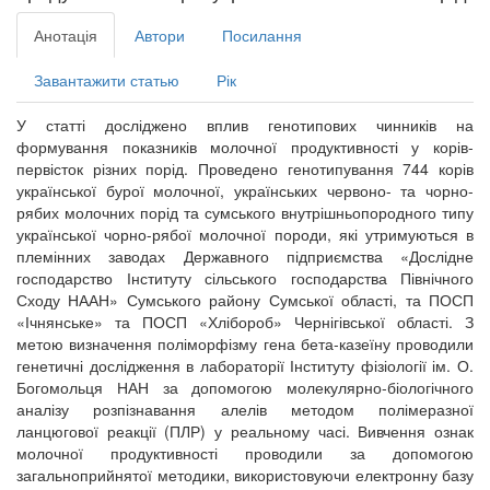
Анотація
Автори
Посилання
Завантажити статью
Рік
У статті досліджено вплив генотипових чинників на
формування показників молочної продуктивності у корів-
первісток різних порід. Проведено генотипування 744 корів
української бурої молочної, українських червоно- та чорно-
рябих молочних порід та сумського внутрішньопородного типу
української чорно-рябої молочної породи, які утримуються в
племінних заводах Державного підприємства «Дослідне
господарство Інституту сільського господарства Північного
Сходу НААН» Сумського району Сумської області, та ПОСП
«Ічнянське» та ПОСП «Хлібороб» Чернігівської області. З
метою визначення поліморфізму гена бета-казеїну проводили
генетичні дослідження в лабораторії Інституту фізіології ім. О.
Богомольця НАН за допомогою молекулярно-біологічного
аналізу розпізнавання алелів методом полімеразної
ланцюгової реакції (ПЛР) у реальному часі. Вивчення ознак
молочної продуктивності проводили за допомогою
загальноприйнятої методики, використовуючи електронну базу