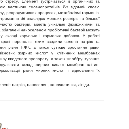
 стресу. Елемент зустрічається в органічних та
ивою частиною селенопротеїнів. Se відомий своєю
алу, репродуктивних процесах, метаболізмі гормонів,
утримання Se внаслідок менших розмірів та більшої
частю бактерій, мають унікальні фізико-хімічні та
 а збагачені наноселеном пробіотичні бактерії можуть
 складі харчових і кормових добавок. У роботі
 крові перепелів, яким вводили селеніт натрію та
ння рівня НЖК, а також суттєве зростання рівня
лієнових жирних кислот у клітинних мембранах
ливу введеного препарату, а також як обґрунтування
модулювати склад жирних кислот мембран клітин.
малізації рівня жирних кислот і відновленні їх
леніт натрію, наноселен, наночастинки, ліпіди.