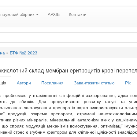
науковий збірник
АРХІВ
Контакти
вна
»
БТФ №2 2023
кислотний склад мембран еритроцитів крові перепел
ція
Автори
Посилання
Завантажити статью
Рік
 проблемою у птахівництві є інфекційні захворювання, адже вон
дять до збитків. Для продуктивного розвитку галузі та ун
ольованого застосування препаратів варто використовувати альтер
ої продукції, зокрема препарати, отримані нанотехнологічни
тинки різних мінералів, мінеральний антагонізм яких у кишківник
, що сприяє модуляції механізмів всмоктування, оптимізації імунн
ивний стрес є згубним фактором для клітинної цілісності внаслідо