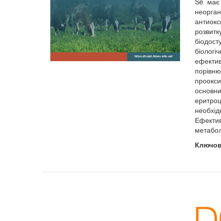
Se має 
неорган
антиокс
розвитк
біодост
біологі
ефекти
порівню
проокси
основн
еритроц
необхід
Ефектив
метабол
Ключов