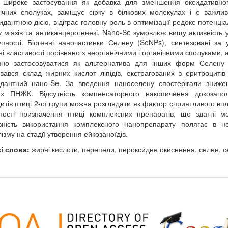
широке застосування як добавка для зменшення оксидативного
ічних сполуках, заміщує сірку в білкових молекулах і є важл
идантною дією, відіграє головну роль в оптимізації редокс-потенці
у м’язів та антиканцерогенезі. Nano-Se зумовлює вищу активність 
упності. Біогенні наночастинки Селену (SeNPs), синтезовані за у
чні властивості порівняно з неорганічними і органічними сполуками,
вно застосовуватися як альтернатива для інших форм Селену у
вався склад жирних кислот ліпідів, екстрагованих з еритроцитів
дантний нано-Se. За введення наноселену спостерігали зниже
их ПНЖК. Відсутність компенсаторного накопичення докозапо
итів птиці 2-ої групи можна розглядати як фактор сприятливого вп
ності призначення птиці комплексних препаратів, що здатні 
ність використання комплексного нанопрепарату полягає в нор
ізму на стадії утворення ейкозаноїдів.
і слова:
жирні кислоти, перепели, пероксидне окиснення, селен, се