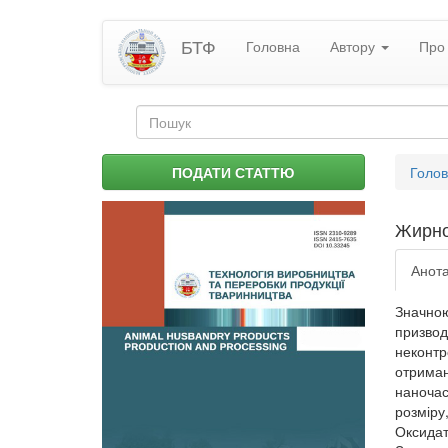
Перейти
БТФ
Головна
Автору
Про 
до
основного
матеріалу
Пошукова
форма
Пошук
Ви
ПОДАТИ СТАТТЮ
Голо
є
тут
Жирно
Анота
Значною
призво
неконтр
отриман
наночас
розміру
Оксидат