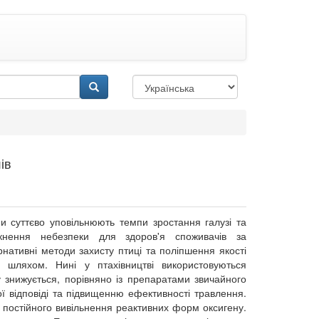
ів
и суттєво уповільнюють темпи зростання галузі та
икнення небезпеки для здоров'я споживачів за
нативні методи захисту птиці та поліпшення якості
м шляхом. Нині у птахівництві використовуються
у знижується, порівняно із препаратами звичайного
ої відповіді та підвищенню ефективності травлення.
к постійного вивільнення реактивних форм оксигену.