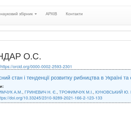
науковий збірник
АРХІВ
Контакти
ДАР О.С.
:
https://orcid.org/0000-0002-2593-2301
ний стан і тенденції розвитку рибництва в Україні та с
и:
МЧУК А.М.
,
ГРИНЕВИЧ Н. Є.
,
ТРОФИМЧУК М.І.
,
КУНОВСЬКИЙ Ю. 
ttps://doi.org/10.33245/2310-9289-2021-166-2-123-133