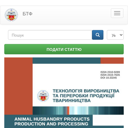
Перейти
БТФ
Toggl
до
naviga
основного
матеріалу
Пошукова
форма
Пошук
ПОДАТИ СТАТТЮ