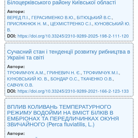
Білоцерківського району Київської області
Автори:
ВЕРЕД П.І.
,
ГЕРАСИМЕНКО В.Ю.
,
БІТЮЦЬКИЙ В.С.
,
ПРИСЯЖНЮК Н. М.
,
ЦЕХМІСТРЕНКО С.І.
,
КУНОВСЬКИЙ Ю.
В.
DOI:
https://doi.org/10.33245/2310-9289-2025-198-2-111-120
Сучасний стан і тенденції розвитку рибництва в
Україні та світі
Автори:
ТРОФИМЧУК А.М.
,
ГРИНЕВИЧ Н. Є.
,
ТРОФИМЧУК М.І.
,
КУНОВСЬКИЙ Ю. В.
,
БОНДАР О.С.
,
ТКАЧЕНКО О.В.
,
САВЧУК О.В.
DOI:
https://doi.org/10.33245/2310-9289-2021-166-2-123-133
ВПЛИВ КОЛИВАНЬ ТЕМПЕРАТУРНОГО
РЕЖИМУ ВОДОЙМИ НА ВМІСТ БІЛКІВ В
ЕМБРІОНАХ ТА ПЕРЕДЛИЧИНКАХ ОКУНЯ
ЗВИЧАЙНОГО (Perca fluviatilis, L.)
Автори: