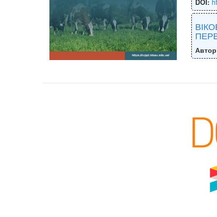
DOI:
h
ВІКО
ПЕРВ
Автор