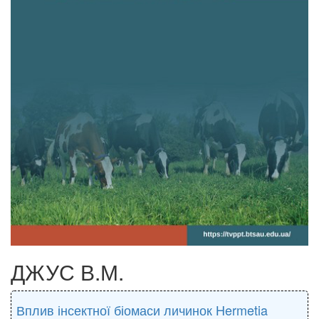
ДЖУС В.М.
Вплив інсектної біомаси личинок Hermetia