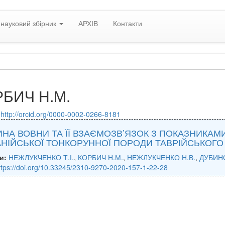
науковий збірник
АРХІВ
Контакти
БИЧ Н.М.
:
http://orcid.org/0000-0002-0266-8181
НА ВОВНИ ТА ЇЇ ВЗАЄМОЗВ’ЯЗОК З ПОКАЗНИКАМ
НІЙСЬКОЇ ТОНКОРУННОЇ ПОРОДИ ТАВРІЙСЬКОГО
и:
НЕЖЛУКЧЕНКО Т.І.
,
КОРБИЧ Н.М.
,
НЕЖЛУКЧЕНКО Н.В.
,
ДУБИНС
ttps://doi.org/10.33245/2310-9270-2020-157-1-22-28