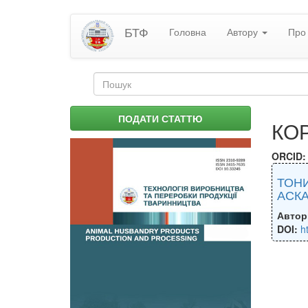
Перейти
БТФ
Головна
Автору
Про 
до
основного
матеріалу
Пошукова
форма
Пошук
ПОДАТИ СТАТТЮ
КОР
ORCID
ТОНИ
АСКА
Автор
DOI:
h