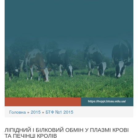
Ви
Головна
»
2015
»
БТФ №1 2015
є
тут
ЛІПІДНИЙ І БІЛКОВИЙ ОБМІН У ПЛАЗМІ КРОВІ
ТА ПЕЧІНЦІ КРОЛІВ