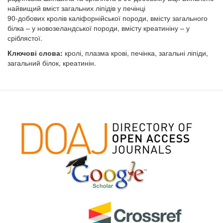
найвищий вміст загальних ліпідів у печінці
90-добових кролів каліфорнійської породи, вмісту загального
білка – у новозеландської породи, вмісту креатиніну – у
сріблястої.
Ключові слова:
кролі, плазма крові, печінка, загальні ліпіди,
загальний білок, креатинін.