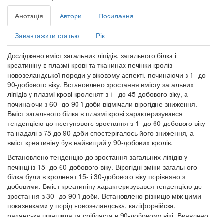
Анотація
Автори
Посилання
Завантажити статью
Рік
Досліджено вміст загальних ліпідів, загального білка і
креатиніну в плазмі крові та тканинах печінки кролів
новозеландської породи у віковому аспекті, починаючи з 1- до
90-добового віку. Встановлено зростання вмісту загальних
ліпідів у плазмі крові кроленят з 1- до 45-добового віку, а
починаючи з 60- до 90-ї доби відмічали вірогідне зниження.
Вміст загального білка в плазмі крові характеризувався
тенденцією до поступового зростання з 1- до 60-добового віку
та надалі з 75 до 90 доби спостерігалось його зниження, а
вміст креатиніну був найвищий у 90-добових кролів.
Встановлено тенденцію до зростання загальних ліпідів у
печінці із 15- до 60-добового віку. Вірогідні зміни загального
білка були в кроленят 15- і 30-добового віку порівняно з
добовими. Вміст креатиніну характеризувався тенденцією до
зростання з 30- до 90-ї доби. Встановлено різницю між цими
показниками у порід новозеландська, каліфорнійска,
радянська шиншила та срібляста в 90-добовому віці. Виявлено