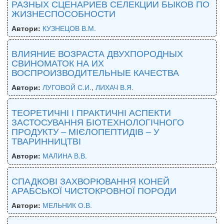
РАЗНЫХ СЦЕНАРИЕВ СЕЛЕКЦИИ БЫКОВ ПО
ЖИЗНЕСПОСОБНОСТИ
Автори:
КУЗНЕЦОВ В.М.
ВЛИЯНИЕ ВОЗРАСТА ДВУХПОРОДНЫХ
СВИНОМАТОК НА ИХ
ВОСПРОИЗВОДИТЕЛЬНЫЕ КАЧЕСТВА
Автори:
ЛУГОВОЙ С.И.
,
ЛИХАЧ В.Я.
ТЕОРЕТИЧНІ І ПРАКТИЧНІ АСПЕКТИ
ЗАСТОСУВАННЯ БІОТЕХНОЛОГІЧНОГО
ПРОДУКТУ – МІЄЛОПЕПТИДІВ – У
ТВАРИННИЦТВІ
Автори:
МАЛИНА В.В.
СПАДКОВІ ЗАХВОРЮВАННЯ КОНЕЙ
АРАБСЬКОЇ ЧИСТОКРОВНОЇ ПОРОДИ
Автори:
МЕЛЬНИК О.В.