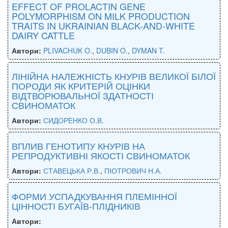
EFFECT OF PROLACTIN GENE
POLYMORPHISM ON MILK PRODUCTION
TRAITS IN UKRAINIAN BLACK-AND-WHITE
DAIRY CATTLE
Автори:
PLIVACHUK O.
,
DUBIN O.
,
DYMAN T.
ЛІНІЙНА НАЛЕЖНІСТЬ КНУРІВ ВЕЛИКОЇ БІЛОЇ
ПОРОДИ ЯК КРИТЕРІЙ ОЦІНКИ
ВІДТВОРЮВАЛЬНОЇ ЗДАТНОСТІ
СВИНОМАТОК
Автори:
СИДОРЕНКО О.В.
ВПЛИВ ГЕНОТИПУ КНУРІВ НА
РЕПРОДУКТИВНІ ЯКОСТІ СВИНОМАТОК
Автори:
СТАВЕЦЬКА Р.В.
,
ПІОТРОВИЧ Н.А.
ФОРМИ УСПАДКУВАННЯ ПЛЕМІННОЇ
ЦІННОСТІ БУГАЇВ-ПЛІДНИКІВ
Автори: