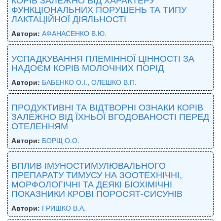
ФУНКЦІОНАЛЬНИХ ПОРУШЕНЬ ТА ТИПУ
ЛАКТАЦІЙНОЇ ДІЯЛЬНОСТІ
Автори:
АФАНАСЕНКО В.Ю.
УСПАДКУВАННЯ ПЛЕМІННОЇ ЦІННОСТІ ЗА
НАДОЄМ КОРІВ МОЛОЧНИХ ПОРІД
Автори:
БАБЕНКО О.І.
,
ОЛЕШКО В.П.
ПРОДУКТИВНІ ТА ВІДТВОРНІ ОЗНАКИ КОРІВ
ЗАЛЕЖНО ВІД ЇХНЬОЇ ВГОДОВАНОСТІ ПЕРЕД
ОТЕЛЕННЯМ
Автори:
БОРЩ О.О.
ВПЛИВ ІМУНОСТИМУЛЮВАЛЬНОГО
ПРЕПАРАТУ ТИМУСУ НА ЗООТЕХНІЧНІ,
МОРФОЛОГІЧНІ ТА ДЕЯКІ БІОХІМІЧНІ
ПОКАЗНИКИ КРОВІ ПОРОСЯТ-СИСУНІВ
Автори:
ГРИШКО В.А.