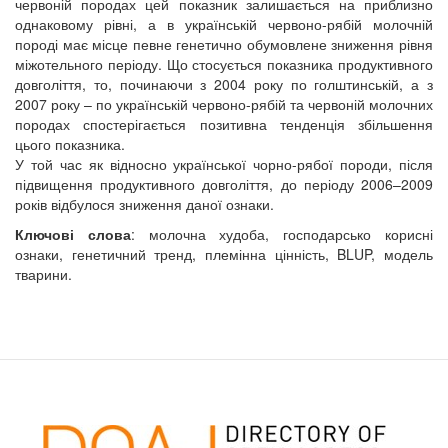
червоній породах цей показник залишається на приблизно
однаковому рівні, а в українській червоно-рябій молочній
породі має місце певне генетично обумовлене зниження рівня
міжотельного періоду. Що стосується показника продуктивного
довголіття, то, починаючи з 2004 року по голштинській, а з
2007 року – по українській червоно-рябій та червоній молочних
породах спостерігається позитивна тенденція збільшення
цього показника.
У той час як відносно української чорно-рябої породи, після
підвищення продуктивного довголіття, до періоду 2006–2009
років відбулося зниження даної ознаки.
Ключові слова
: молочна худоба, господарсько корисні
ознаки, генетичний тренд, племінна цінність, BLUP, модель
тварини.