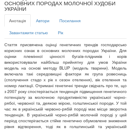
ОСНОВНИХ ПОРОДАХ МОЛОЧНОЇ ХУДОБИ
УКРАЇНИ
Анотація
Автори
Посилання
Завантажити статью
Рік
Стаття присвячена оцінці генетичних трендів господарсько
корисних ознак в основних молочних породах України. Для
оцінки племінної цінності бугаїв-плідників і корів
використовували найбільш прийнятну для умов України
модель на основі методу BLUP (модель тварини). Модель
включала такі середовищні фактори як група ровесниць
(сполучення стадо х рік х сезон отелення), вік отелення та
номер лактації. Отримані генетичні тренди свідчать про те, що
з 2007 року спостерігається тенденція підвищення генетичного
потенціалу за молочною продуктивністю української чорно-
рябої, червоної та, деякою мірою, голштинської породи. У той
час як в українській червоно-рябій породі має місце зворотна
тенденція. В українській чорно-рябій молочній породі у цей
період спостерігається стійке генетично обумовлене зниження
рівня відтворення, тоді як в голштинській та українській