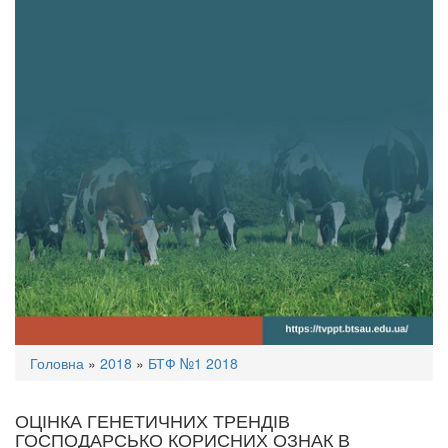
Ви
Головна
»
2018
»
БТФ №1 2018
є
тут
ОЦІНКА ГЕНЕТИЧНИХ ТРЕНДІВ
ГОСПОДАРСЬКО КОРИСНИХ ОЗНАК В