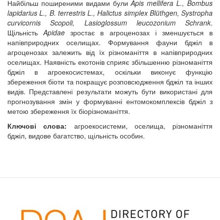
Найбільш поширеними видами були
Apis mellifera L., Bombus
lapidarius L., B. terrestris L., Halictus simplex Blüthgen, Systropha
curvicornis Scopoli, Lasioglossum leucozonium Schrank
.
Щільність
Apidae
зростає в агроценозах і зменшується в
напівприродних оселищах. Формування фауни бджіл в
агроценозах залежить від їх різноманіття в напівприродних
оселищах. Наявність екотонів сприяє збільшенню різноманіття
бджіл в агроекосистемах, оскільки виконує функцію
збереження біоти та покращує розповсюдження бджіл та інших
видів. Представлені результати можуть бути використані для
прогнозування змін у формуванні ентомокомплексів бджіл з
метою збереження їх біорізноманіття.
Ключові слова:
агроекосистеми, оселища, різноманіття
бджіл, видове багатство, щільність особин.