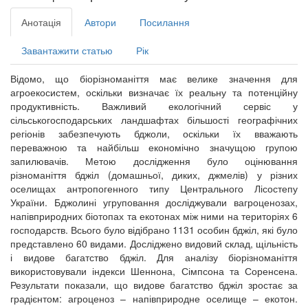
Анотація
Автори
Посилання
Завантажити статью
Рік
Відомо, що біорізноманіття має велике значення для
агроекосистем, оскільки визначає їх реальну та потенційну
продуктивність. Важливий екологічний сервіс у
сільськогосподарських ландшафтах більшості географічних
регіонів забезпечують бджоли, оскільки їх вважають
переважною та найбільш економічно значущою групою
запилювачів. Метою дослідження було оцінювання
різноманіття бджіл (домашньої, диких, джмелів) у різних
оселищах антропогенного типу Центрального Лісостепу
України. Бджолині угруповання досліджували вагроценозах,
напівприродних біотопах та екотонах між ними на територіях 6
господарств. Всього було відібрано 1131 особин бджіл, які було
представлено 60 видами. Досліджено видовий склад, щільність
і видове багатство бджіл. Для аналізу біорізноманіття
використовували індекси Шеннона, Сімпсона та Соренсена.
Результати показали, що видове багатство бджіл зростає за
градієнтом: агроценоз – напівприродне оселище – екотон.