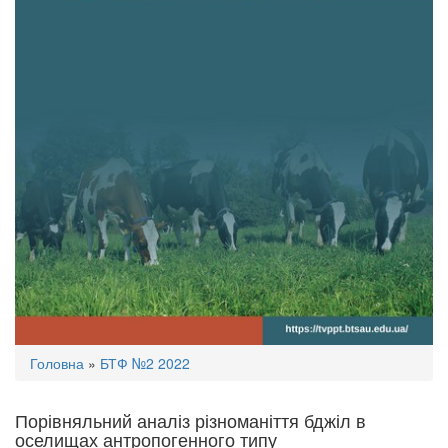
Ви
Головна
»
БТФ №2 2022
є
тут
Порівняльний аналіз різноманіття бджіл в
оселищах антропогенного типу