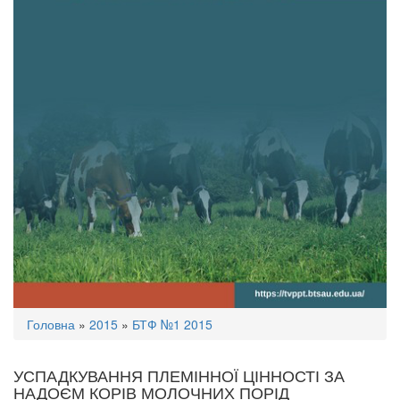
Ви
Головна
»
2015
»
БТФ №1 2015
є
тут
УСПАДКУВАННЯ ПЛЕМІННОЇ ЦІННОСТІ ЗА
НАДОЄМ КОРІВ МОЛОЧНИХ ПОРІД