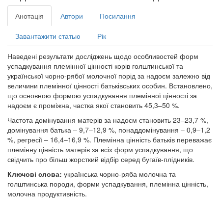
Анотація
Автори
Посилання
Завантажити статью
Рік
Наведені результати досліджень щодо особливостей форм
успадкування племінної цінності корів голштинської та
української чорно-рябої молочної порід за надоєм залежно від
величини племінної цінності батьківських особин. Встановлено,
що основною формою успадкування племінної цінності за
надоєм є проміжна, частка якої становить 45,3–50 %.
Частота домінування матерів за надоєм становить 23–23,7 %,
домінування батька – 9,7–12,9 %, понаддомінування – 0,9–1,2
%, регресії – 16,4–16,9 %. Племінна цінність батьків переважає
племінну цінність матерів за всіх форм успадкування, що
свідчить про більш жорсткий відбір серед бугаїв-плідників.
Ключові слова:
українська чорно-ряба молочна та
голштинська породи, форми успадкування, племінна цінність,
молочна продуктивність.