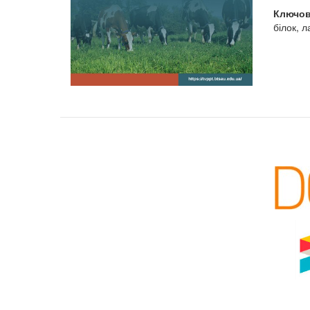
Ключов
білок, л