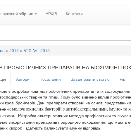
науковий збірник
АРХІВ
Контакти
вна
»
2015
»
БТФ №1 2015
В ПРОБІОТИЧНИХ ПРЕПАРАТІВ НА БІОХІМІЧНІ ПО
ція
Автори
Посилання
Завантажити статью
Рік
ною є розробка новітніх пробіотичних препаратів та їх застосуванн
огосподарських тварин та птиці. Тому було вивчено вплив пробіотичн
ки крові бройлерів. Дані препарати створені на основі представник
енних
молочнокислих бактерій з антибактеріальними, імуно- та
Ро
зробка альтернативних методів профілактики та лікува
востями
.
чає використання препаратів природного походження, що мають ефе
них хвороб і здатність балансувати імунну відповідь.