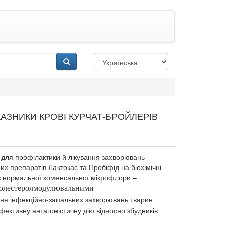
КАЗНИКИ КРОВІ КУРЧАТ-БРОЙЛЕРІВ
я для профілактики й лікування захворювань
их препаратів Лактокас та Пробіфід на біохімічні
ів нормальної коменсальної мікрофлори –
 холестеролмодулювальними
ння інфекційно-запальних захворювань тварин
ктивну антагоністичну дію відносно збудників