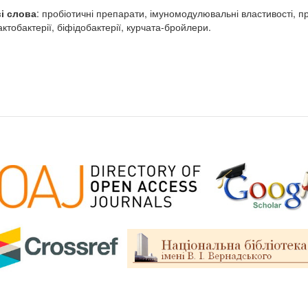
і слова
: пробіотичні препарати, імуномодулювальні властивості, пр
актобактерії, біфідобактерії, курчата-бройлери.