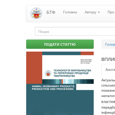
Перейти
БТФ
Головна
Автору
Про 
до
основного
матеріалу
Пошукова
форма
Пошук
Ви
ПОДАТИ СТАТТЮ
Голо
є
тут
ВПЛИ
Анота
Актуаль
сільськ
показни
непатог
власти
передба
інфекцій