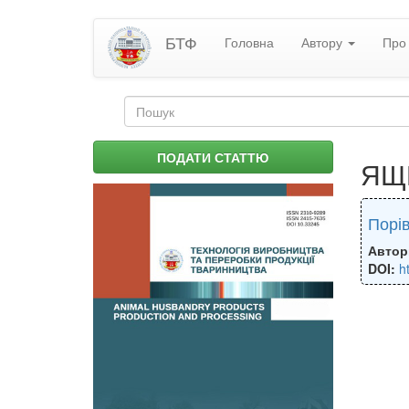
Перейти
БТФ
Головна
Автору
Про 
до
основного
матеріалу
Пошукова
форма
Пошук
ПОДАТИ СТАТТЮ
ЯЩ
Порів
Автор
DOI:
h