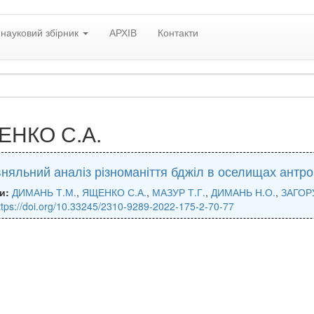
науковий збірник
АРХІВ
Контакти
ЕНКО С.А.
няльний аналіз різноманіття бджіл в оселищах антро
и:
ДИМАНЬ Т.М.
,
ЯЩЕНКО С.А.
,
МАЗУР Т.Г.
,
ДИМАНЬ Н.О.
,
ЗАГОРУ
ttps://doi.org/10.33245/2310-9289-2022-175-2-70-77