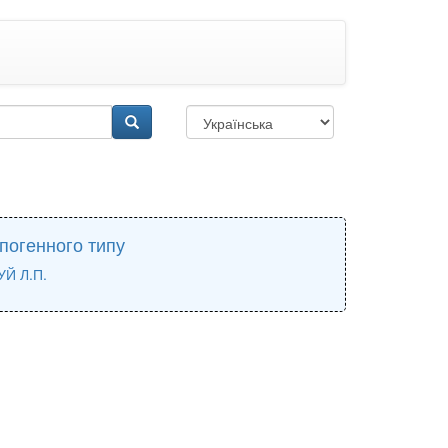
погенного типу
Й Л.П.