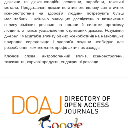
діоксини та діоксиноподібні речовини, парабени, токсичні
метали. Представлені докази негативного впливу синтетичних
ксеноестрогенів на здоров’я людини потребують більш
масштабних і клінічно значущих досліджень з визначення
впливу хімічних речовин на органи й системи організму
людини, а також узагальнення отриманих доказів. Розуміння
джерел і масштабів впливу різних ксенобіотиків на навколишнє
природне середовище і здоров’я людини необхідне для
розроблення комплексних профілактичних заходів.
Ключові слова: антропогенний вплив, ксеноестрогени,
токсиканти, харчові продукти, ендокринні розлади.