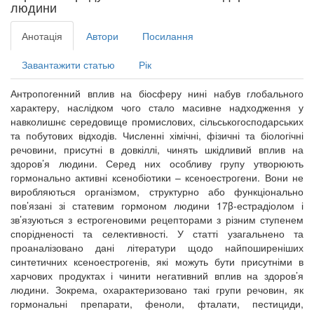
людини
Анотація
Автори
Посилання
Завантажити статью
Рік
Антропогенний вплив на біосферу нині набув глобального
характеру, наслідком чого стало масивне надходження у
навколишнє середовище промислових, сільськогосподарських
та побутових відходів. Численні хімічні, фізичні та біологічні
речовини, присутні в довкіллі, чинять шкідливий вплив на
здоров’я людини. Серед них особливу групу утворюють
гормонально активні ксенобіотики – ксеноестрогени. Вони не
виробляються організмом, структурно або функціонально
пов’язані зі статевим гормоном людини 17β-естрадіолом і
зв’язуються з естрогеновими рецепторами з різним ступенем
спорідненості та селективності. У статті узагальнено та
проаналізовано дані літератури щодо найпоширеніших
синтетичних ксеноестрогенів, які можуть бути присутніми в
харчових продуктах і чинити негативний вплив на здоров’я
людини. Зокрема, охарактеризовано такі групи речовин, як
гормональні препарати, феноли, фталати, пестициди,