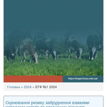
Ви
Головна
»
2024
»
БТФ №1 2024
є
тут
Оцінювання ризику забруднення важкими
металами кормів та органічних відходів