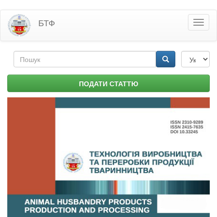
Перейти
БТФ
Toggl
до
naviga
основного
матеріалу
Пошукова
форма
Пошук
ПОДАТИ СТАТТЮ