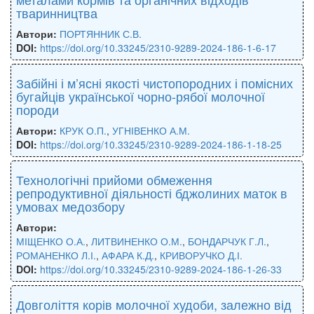
тваринництва
Автори:
ПОРТЯННИК С.В.
DOI:
https://doi.org/10.33245/2310-9289-2024-186-1-6-17
Забійні і м’ясні якості чистопородних і помісних
бугайців української чорно-рябої молочної
породи
Автори:
КРУК О.П.
,
УГНІВЕНКО А.М.
DOI:
https://doi.org/10.33245/2310-9289-2024-186-1-18-25
Технологічні прийоми обмеження
репродуктивної діяльності бджолиних маток в
умовах медозбору
Автори:
МІЩЕНКО О.А.
,
ЛИТВИНЕНКО О.М.
,
БОНДАРЧУК Г.Л.
,
РОМАНЕНКО Л.І.
,
АФАРА К.Д.
,
КРИВОРУЧКО Д.І.
DOI:
https://doi.org/10.33245/2310-9289-2024-186-1-26-33
Довголіття корів молочної худоби, залежно від