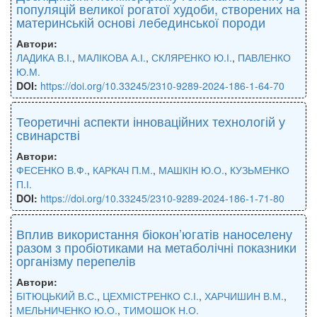
популяцій великої рогатої худоби, створених на
материнській основі лебединської породи
Автори:
ЛАДИКА В.І.
,
МАЛІКОВА А.І.
,
СКЛЯРЕНКО Ю.І.
,
ПАВЛЕНКО
Ю.М.
DOI:
https://doi.org/10.33245/2310-9289-2024-186-1-64-70
Теоретичні аспекти інноваційних технологій у
свинарстві
Автори:
ФЕСЕНКО В.Ф.
,
КАРКАЧ П.М.
,
МАШКІН Ю.О.
,
КУЗЬМЕНКО
П.І.
DOI:
https://doi.org/10.33245/2310-9289-2024-186-1-71-80
Вплив використання біокон’югатів наноселену
разом з пробіотиками на метаболічні показники
організму перепелів
Автори:
БІТЮЦЬКИЙ В.С.
,
ЦЕХМІСТРЕНКО С.І.
,
ХАРЧИШИН В.М.
,
МЕЛЬНИЧЕНКО Ю.О.
,
ТИМОШОК Н.О.