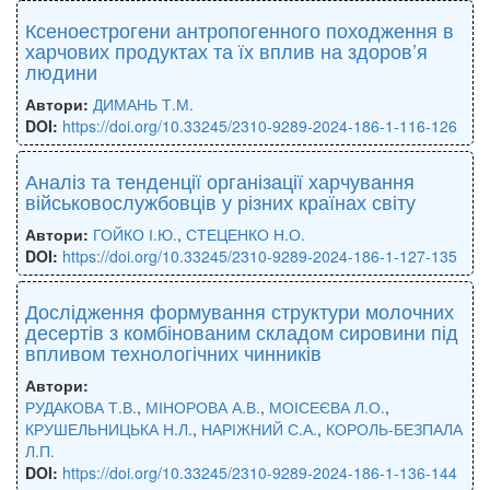
Ксеноестрогени антропогенного походження в
харчових продуктах та їх вплив на здоров’я
людини
Автори:
ДИМАНЬ Т.М.
DOI:
https://doi.org/10.33245/2310-9289-2024-186-1-116-126
Аналіз та тенденції організації харчування
військовослужбовців у різних країнах світу
Автори:
ГОЙКО І.Ю.
,
СТЕЦЕНКО Н.О.
DOI:
https://doi.org/10.33245/2310-9289-2024-186-1-127-135
Дослідження формування структури молочних
десертів з комбінованим складом сировини під
впливом технологічних чинників
Автори:
РУДАКОВА Т.В.
,
МІНОРОВА А.В.
,
МОІСЕЄВА Л.О.
,
КРУШЕЛЬНИЦЬКА Н.Л.
,
НАРІЖНИЙ С.А.
,
КОРОЛЬ-БЕЗПАЛА
Л.П.
DOI:
https://doi.org/10.33245/2310-9289-2024-186-1-136-144