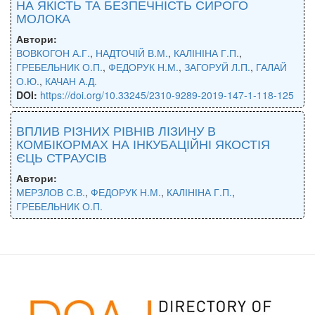
НА ЯКІСТЬ ТА БЕЗПЕЧНІСТЬ СИРОГО
МОЛОКА
Автори:
ВОВКОГОН А.Г.
,
НАДТОЧІЙ В.М.
,
КАЛІНІНА Г.П.
,
ГРЕБЕЛЬНИК О.П.
,
ФЕДОРУК Н.М.
,
ЗАГОРУЙ Л.П.
,
ГАЛАЙ
О.Ю.
,
КАЧАН А.Д.
DOI:
https://doi.org/10.33245/2310-9289-2019-147-1-118-125
ВПЛИВ РІЗНИХ РІВНІВ ЛІЗИНУ В
КОМБІКОРМАХ НА ІНКУБАЦІЙНІ ЯКОСТІЯ
ЄЦЬ СТРАУСІВ
Автори:
МЕРЗЛОВ С.В.
,
ФЕДОРУК Н.М.
,
КАЛІНІНА Г.П.
,
ГРЕБЕЛЬНИК О.П.